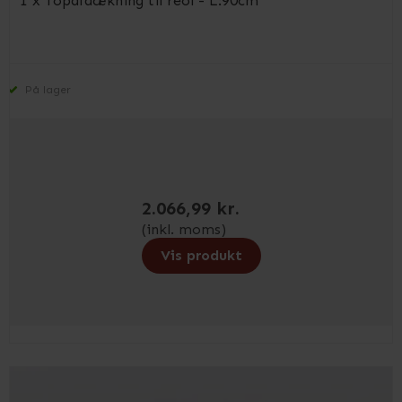
1 x Topafdækning til reol - L:90cm
På lager
2.066,99 kr.
(inkl. moms)
Vis produkt