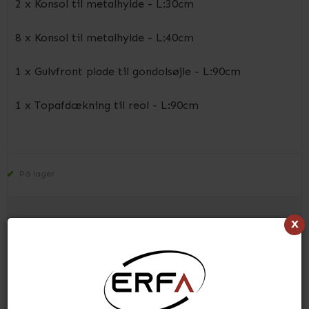
2 x Konsol til metalhylde - L:30cm
8 x Konsol til metalhylde - L:40cm
1 x Gulvfront plade til gondolsøjle - L:90cm
1 x Topafdækning til reol - L:90cm
På lager
x
2.966,50 kr.
(inkl. moms)
Vis produkt