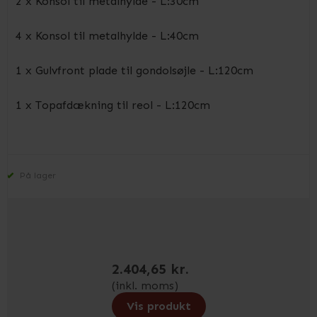
2 x Konsol til metalhylde - L:30cm
4 x Konsol til metalhylde - L:40cm
1 x Gulvfront plade til gondolsøjle - L:120cm
1 x Topafdækning til reol - L:120cm
På lager
2.404,65 kr.
(inkl. moms)
Vis produkt