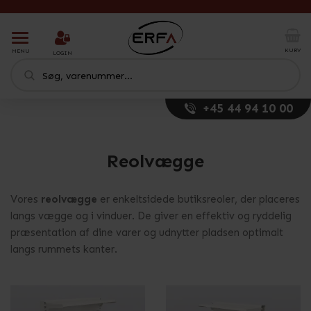
T
o
KURV
MENU
LOGIN
g
g
l
e
+45 44 94 10 00
n
a
v
i
Reolvægge
g
a
t
Vores
reolvægge
er enkeltsidede butiksreoler, der placeres
i
langs vægge og i vinduer. De giver en effektiv og ryddelig
o
præsentation af dine varer og udnytter pladsen optimalt
n
langs rummets kanter.