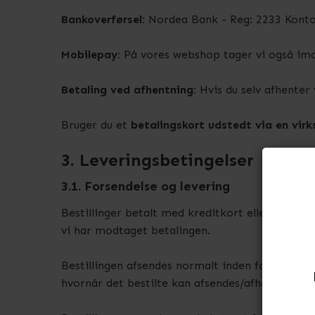
Bankoverførsel:
Nordea Bank - Reg: 2233 Konto
Mobilepay:
På vores webshop
tager vi også im
Betaling ved afhentning:
Hvis du selv afhenter
Bruger du et
betalingskort udstedt via en vir
3. Leveringsbetingelser
3.1. Forsendelse og levering
Bestillinger betalt med kreditkort eller EAN, bl
vi har modtaget betalingen.
Bestillingen afsendes normalt inden for 3-5 arb
hvornår det bestilte kan afsendes/afhentes.