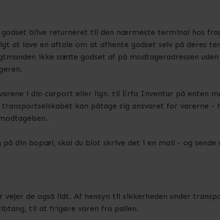
l godset blive returneret til den nærmeste terminal hos fr
ligt at lave en aftale om at afhente godset selv på deres t
ragtmanden ikke sætte godset af på modtageradressen uden
geren.
 varene i din carport eller lign. til Erfa Inventar på enten m
ansportselskabet kan påtage sig ansvaret for varerne - hver
 modtagelsen.
 på din bopæl, skal du blot skrive det i en mail - og sende 
 vejer de også lidt. Af hensyn til sikkerheden under transport
btang, til at frigøre varen fra pallen.