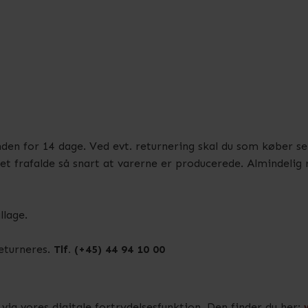
t inden for 14 dage. Ved evt. returnering skal du som køber 
t frafalde så snart at varerne er producerede. Almindelig r
llage.
eturneres.
Tlf. (+45) 44 94 10 00
via vores digitale fortrydelsesfunktion. Den finder du her: