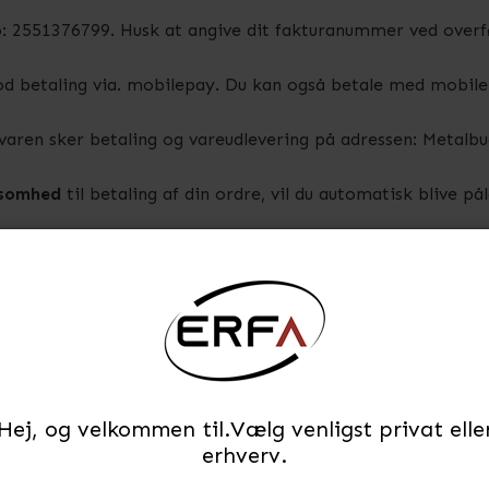
: 2551376799. Husk at angive dit fakturanummer ved overf
od betaling via. mobilepay. Du kan også betale med mobil
 varen sker betaling og vareudlevering på adressen: Metalbu
ksomhed
til betaling af din ordre, vil du automatisk blive på
iver afsendt hurtigst muligt. Bestillinger betalt via bankove
ejdsdage efter ekspeditionen. Er varen på fjernlager afsende
Hej, og velkommen til.Vælg venligst privat elle
erhverv.