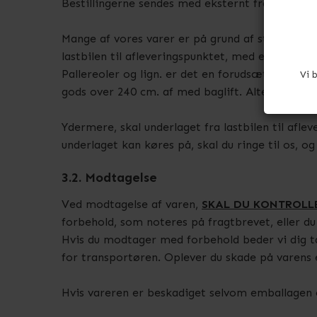
Bestillingerne sendes med eksternt fragtselska
Mange af vores varer er på grund af størrelsen 
lastbilen til afleveringspunktet, med en El-hund 
Pallereoler og lign. er det en forudsætning at 
Vi 
gods over 240 cm. af med baglift. Alternativt k
Ydermere, skal underlaget fra lastbilen til aflev
underlaget kan køres på, skal du ringe til os, og
3.2. Modtagelse
Ved modtagelse af varen,
SKAL DU KONTROLL
forbehold, som noteres på fragtbrevet, eller 
Hvis du modtager med forbehold beder vi dig t
for transportøren. Oplever du skade på varens
Hvis vareren er beskadiget selvom emballagen e