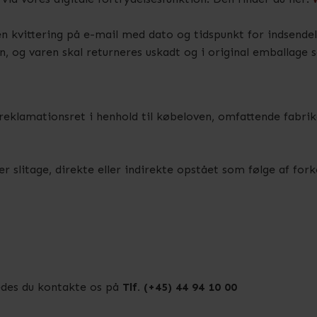
n kvittering på e-mail med dato og tidspunkt for indsende
en, og varen skal returneres uskadt og i original emballage
reklamationsret i henhold til købeloven, omfattende fabrik
r slitage, direkte eller indirekte opstået som følge af forke
edes du kontakte os på
Tlf. (+45) 44 94 10 00