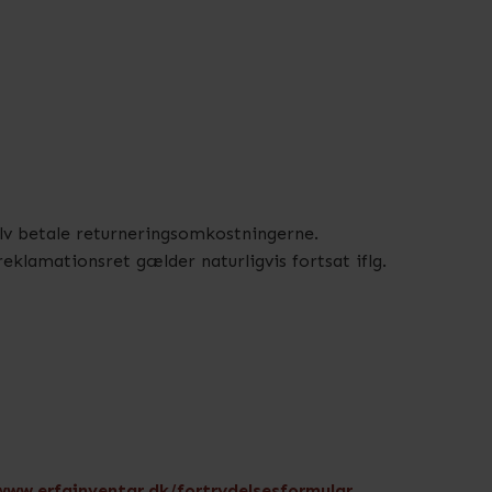
selv betale returneringsomkostningerne.
eklamationsret gælder naturligvis fortsat iflg.
www.erfainventar.dk/fortrydelsesformular