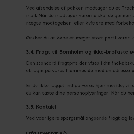
Ved afsendelse af pakken modtager du et Track 
mail. Når du modtager varerne skal du gennemgå
nægte modtagelsen, eller kvittere med forbehol
Ønsker du at købe et meget stort parti varer, der
3.4. Fragt til Bornholm og ikke-brofaste ø
Den standard fragtpris der vises i din indkøbsk
et login på vores hjemmeside med en adresse på 
Er du ikke logget ind på vores hjemmeside, vil d
du kan taste dine personoplysninger. Når du he
3.5. Kontakt
Ved yderligere spørgsmål angående fragt og leve
Erfa Inventar A/S