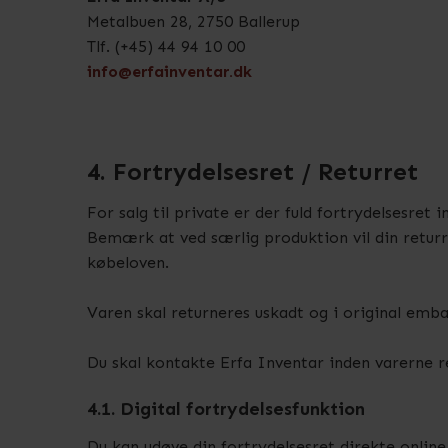
Metalbuen 28, 2750 Ballerup
Tlf. (+45) 44 94 10 00
info@erfainventar.dk
4. Fortrydelsesret / Returret
For salg til private er der fuld fortrydelsesre
Bemærk at ved særlig produktion vil din returre
købeloven.
Varen skal returneres uskadt og i original emba
Du skal kontakte Erfa Inventar inden varerne r
4.1. Digital fortrydelsesfunktion
Du kan udøve din fortrydelsesret direkte online 