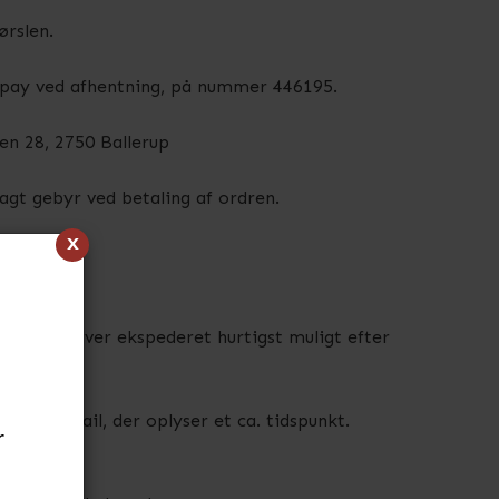
ørslen.
epay ved afhentning, på nummer 446195.
en 28, 2750 Ballerup
lagt gebyr ved betaling af ordren.
x
rførsel, bliver ekspederet hurtigst muligt efter
s en e-mail, der oplyser et ca. tidspunkt.
r