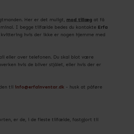
agtmanden. Her er det muligt,
mod tillæg
at få
erminal. I begge tilfælde bedes du kontakte
Erfa
 kvittering hvis der ikke er nogen hjemme med
ail eller over telefonen. Du skal blot være
ken hvis de bliver stjålet, eller hvis der er
den til
info@erfainventar.dk
- husk at påføre
en, er de, i de fleste tilfælde, fastgjort til