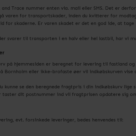
and Trace nummer enten via. mail eller SMS. Det er derfor
 varen for transportskader, inden du kvitterer for modtag
d for skaderne. Er varen skadet er det en god ide, at tage
 svarer til transporten i en halv eller hel lastbil, har vi m
er
urv på hjemmesiden er beregnet for levering til fastland o
Bornholm eller ikke-brofaste øer vil indkøbskurven vise di
u kunne se den beregnede fragtpris i din indkøbskurv lige s
r taster dit postnummer ind vil fragtprisen opdatere sig o
ring, evt. forsinkede leveringer, bedes henvendes til: