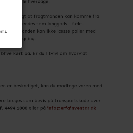
og 17 i alle hverdage.
 Det er vigtigt at fragtmanden kan komme fra
arer der afsendes som langgods - f.eks.
ghed. Fragtmanden kan ikke læsse paller med
oms.
 købers regning.
blive kørt på. Er du i tvivl om hvorvidt
agen er beskadiget, kan du modtage varen med
ere bruges som bevis på transportskade over
f.
4494 1000
eller på
info@erfainventar.dk