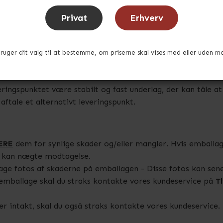
b. Levering sker til gadeniveau, som udgangspunkt mellem 7 
Privat
Erhverv
såkaldt volumengods. Dvs. at det bliver leveret på paller.
(elektrisk palleløfter) der vejer 300 kg. Ved bestilling af v
du har en gaffeltruck eller andet aflæsningsudstyr til rådi
bruger dit valg til at bestemme, om priserne skal vises med eller uden m
an det arrangeres at der aflæsses med kran. Dette sker for
eringspunktet være stabilt og fast underlag, der kan tåle at 
 aftale et alternativt leveringspunkt.
ERE
dem for synlige skader og/eller mangler. Hvis emball
du kan nægte modtagelse.
age fotos af skaderne på emballagen - Disse fotos kan sen
 emballage skal du straks kontakte vores kundeservice på
Tl
r intakt, skal du også straks kontakte vores kundeservice.