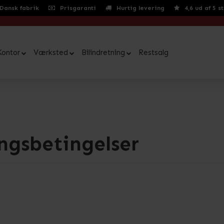
Dansk fabrik
Prisgaranti
Hurtig levering
4,6 ud af 5 s
Kontor
Værksted
Bilindretning
Restsalg
ngsbetingelser