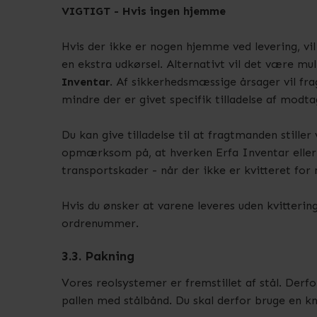
VIGTIGT - Hvis ingen hjemme
Hvis der ikke er nogen hjemme ved levering, vi
en ekstra udkørsel. Alternativt vil det være mu
Inventar
. Af sikkerhedsmæssige årsager vil f
mindre der er givet specifik tilladelse af modta
Du kan give tilladelse til at fragtmanden stiller
opmærksom på, at hverken Erfa Inventar eller tr
transportskader - når der ikke er kvitteret for
Hvis du ønsker at varene leveres uden kvittering
ordrenummer.
3.3. Pakning
Vores reolsystemer er fremstillet af stål. Derfor
pallen med stålbånd. Du skal derfor bruge en kni