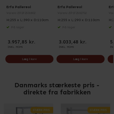
Erfa Pallereol
Erfa Pallereol
Erf
Varenr.
EP2F2501802
Varenr.
EP1F2502702
Var
H:255 x L:390 x D:110cm
H:255 x L:290 x D:110cm
H:
På lager
På lager
3.957,85 kr.
3.033,48 kr.
5
INKL. MOMS
INKL. MOMS
IN
Læg i kurv
Læg i kurv
Danmarks stærkeste pris -
direkte fra fabrikken