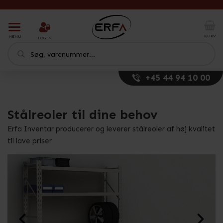
T
o
KURV
MENU
LOGIN
g
g
l
e
+45 44 94 10 00
n
a
v
Stålreoler til dine behov
i
g
Erfa Inventar producerer og leverer stålreoler af høj kvalitet
a
t
til lave priser
i
o
n