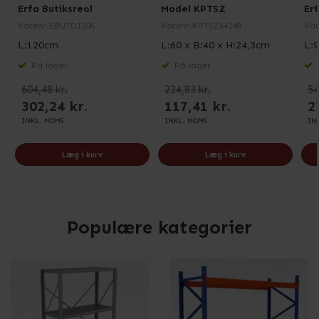
Erfa Butiksreol
Model KPTSZ
Erf
Varenr.
EBUTD120K
Varenr.
KPTSZ6424B
Var
L:120cm
L:60 x B:40 x H:24,3cm
L:
På lager
På lager
604,48 kr.
234,83 kr.
54
302,24 kr.
117,41 kr.
2
INKL. MOMS
INKL. MOMS
IN
Læg i kurv
Læg i kurv
Populære kategorier