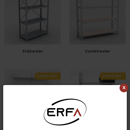
Stålreoler
Combireoler
x