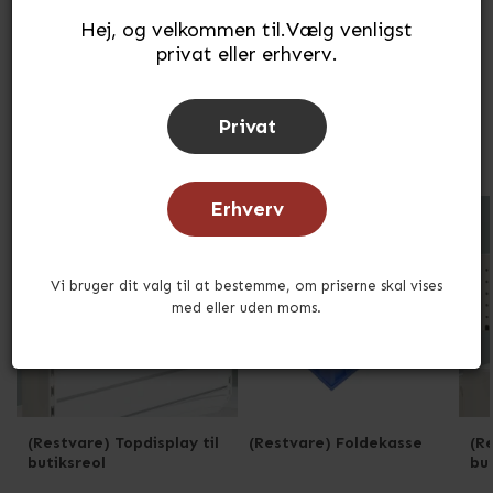
Vægreoler
Dækreoler
Hej, og velkommen til.Vælg venligst
privat eller erhverv.
Privat
Restsalg
Erhverv
STÆRK PRIS
STÆRK PRIS
Vi bruger dit valg til at bestemme, om priserne skal vises
med eller uden moms.
(Restvare) Topdisplay til
(Restvare) Foldekasse
(Re
butiksreol
bu