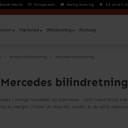
Dansk fabrik
Prisgaranti
Hurtig levering
4,6 ud af 5 s
Kontor
Værksted
Bilindretning
Restsalg
g
Komplet bilindretning
Mercedes bilindretning
Mercedes bilindretning
cedes i mange modeller og størrelser - som inspiration elle
ng du vælger. Finder du ikke din model, er du altid velkomme