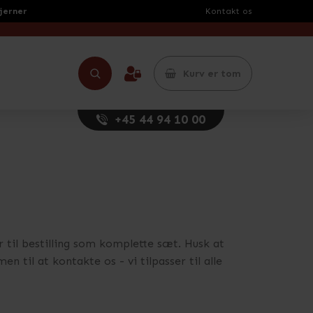
tjerner
Kontakt os
Kurv er tom
+45 44 94 10 00
r til bestilling som komplette sæt. Husk at
n til at kontakte os - vi tilpasser til alle