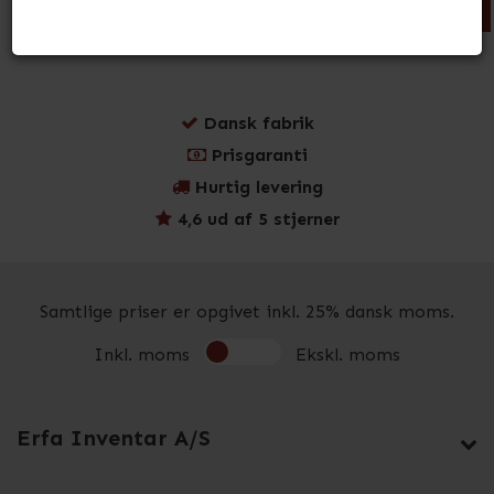
Læg i kurv
Læg i kurv
Dansk fabrik
Prisgaranti
Hurtig levering
4,6 ud af 5 stjerner
Samtlige priser er opgivet inkl. 25% dansk moms.
Inkl. moms
Ekskl. moms
Erfa Inventar A/S