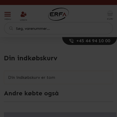
T
o
KURV
MENU
LOGIN
g
g
l
e
+45 44 94 10 00
n
a
v
Din indkøbskurv
i
g
a
t
Din indkøbskurv er tom
i
o
n
Andre købte også