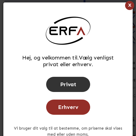
x
Hej, og velkommen til.Vælg venligst
Pallereol 2 fag med 2
Pallereol 1 fag med 2
Pa
privat eller erhverv.
bærelag
bærelag
bæ
Erfa Pallereol
Erfa Pallereol
Erf
Privat
Varenr.
EP2F2501802
Varenr.
EP1F2502702
Var
H:255 x L:390 x D:110cm
H:255 x L:290 x D:110cm
H:
På lager
På lager
Erhverv
3.957,85 kr.
3.033,48 kr.
5
INKL. MOMS
INKL. MOMS
IN
Vi bruger dit valg til at bestemme, om priserne skal vises
med eller uden moms.