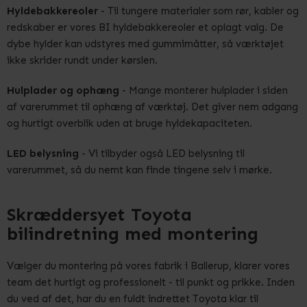
Hyldebakkereoler
- Til tungere materialer som rør, kabler og
redskaber er vores BI hyldebakkereoler et oplagt valg. De
dybe hylder kan udstyres med gummimåtter, så værktøjet
ikke skrider rundt under kørslen.
Hulplader og ophæng
- Mange monterer hulplader i siden
af varerummet til ophæng af værktøj. Det giver nem adgang
og hurtigt overblik uden at bruge hyldekapaciteten.
LED belysning
- Vi tilbyder også LED belysning til
varerummet, så du nemt kan finde tingene selv i mørke.
Skræddersyet Toyota
bilindretning med montering
Vælger du montering på vores fabrik i Ballerup, klarer vores
team det hurtigt og professionelt - til punkt og prikke. Inden
du ved af det, har du en fuldt indrettet Toyota klar til