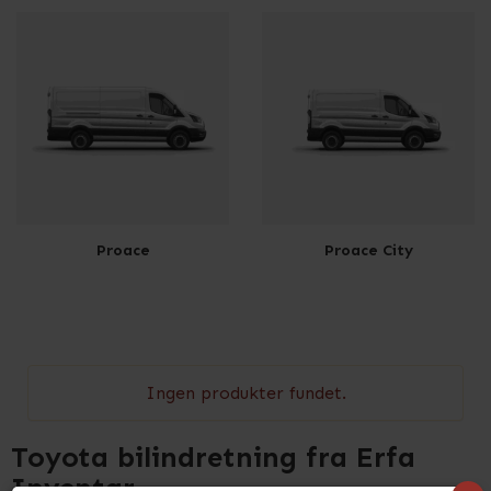
Proace
Proace City
Ingen produkter fundet.
Toyota bilindretning fra Erfa
Inventar