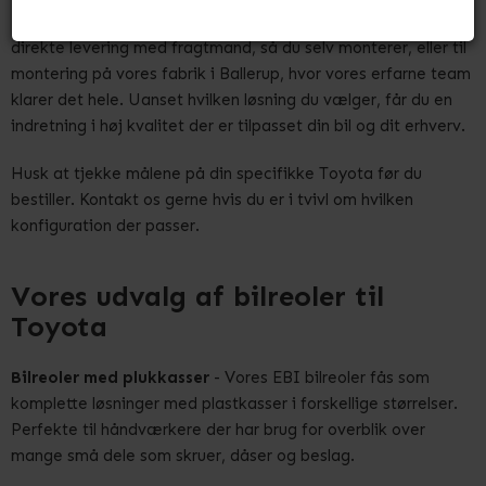
Du kan bestille vores bilindretninger på to måder: Enten til
direkte levering med fragtmand, så du selv monterer, eller til
montering på vores fabrik i Ballerup, hvor vores erfarne team
klarer det hele. Uanset hvilken løsning du vælger, får du en
indretning i høj kvalitet der er tilpasset din bil og dit erhverv.
Husk at tjekke målene på din specifikke Toyota før du
bestiller. Kontakt os gerne hvis du er i tvivl om hvilken
konfiguration der passer.
Vores udvalg af bilreoler til
Toyota
Bilreoler med plukkasser
- Vores EBI bilreoler fås som
komplette løsninger med plastkasser i forskellige størrelser.
Perfekte til håndværkere der har brug for overblik over
mange små dele som skruer, dåser og beslag.