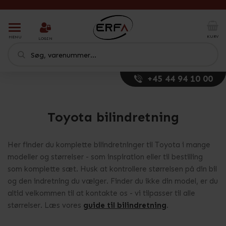
T
o
KURV
MENU
LOGIN
g
g
l
e
+45 44 94 10 00
n
a
v
i
Toyota bilindretning
g
a
t
Her finder du komplette bilindretninger til Toyota i mange
i
modeller og størrelser - som inspiration eller til bestilling
o
som komplette sæt. Husk at kontrollere størrelsen på din bil
n
og den indretning du vælger. Finder du ikke din model, er du
altid velkommen til at kontakte os - vi tilpasser til alle
størrelser. Læs vores
guide til bilindretning
.