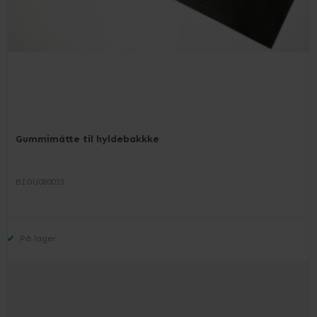
Gummimåtte til hyldebakkke
BIGU080033
På lager