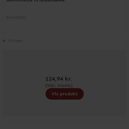
Gummimåtte til hyldebakkke
BIGU070033
På lager
124,94 kr.
(inkl. moms)
Vis produkt