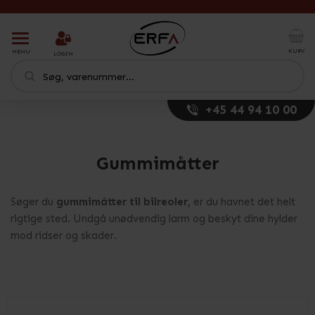
T
o
KURV
MENU
LOGIN
g
g
l
e
+45 44 94 10 00
n
a
v
i
Gummimåtter
g
a
t
Søger du
gummimåtter til bilreoler,
er du havnet det helt
i
rigtige sted. Undgå unødvendig larm og beskyt dine hylder
o
mod ridser og skader.
n