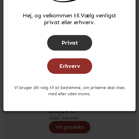
Hej, og velkommen til.Vælg venligst
privat eller erhverv.
Gummimåtte til hyldebakkke
Privat
BIGU110033
Erhverv
På lager
Vi bruger dit valg til at bestemme, om priserne skal vises
med eller uden moms.
158,14 kr.
(inkl. moms)
Vis produkt