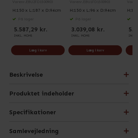
Varenr.
EBU2FD1500903
Varenr.
EBU1FD1500903
Varen
H:150 x L:187 x D:94cm
H:150 x L:96 x D:94cm
H:150
På lager
På lager
På 
5.587,29 kr.
3.039,08 kr.
5.3
INKL. MOMS
INKL. MOMS
INKL.
Læg i kurv
Læg i kurv
Beskrivelse
Produktet indeholder
Specifikationer
Samlevejledning