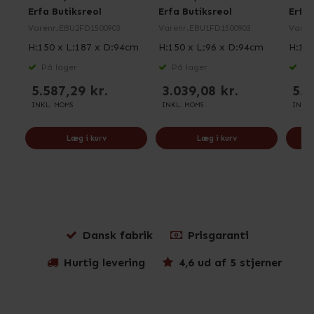
Erfa Butiksreol
Erfa Butiksreol
Erfa 
Varenr.
EBU2FD1500903
Varenr.
EBU1FD1500903
Varen
H:150 x L:187 x D:94cm
H:150 x L:96 x D:94cm
H:150
På lager
På lager
På 
5.587,29 kr.
3.039,08 kr.
5.3
INKL. MOMS
INKL. MOMS
INKL.
Læg i kurv
Læg i kurv
Dansk fabrik
Prisgaranti
Hurtig levering
4,6 ud af 5 stjerner