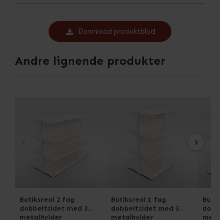
Download produktblad
Andre lignende produkter
Butiksreol 2 fag
Butiksreol 1 fag
Butik
dobbeltsidet med 3
dobbeltsidet med 3
dobb
metalhylder
metalhylder
meta