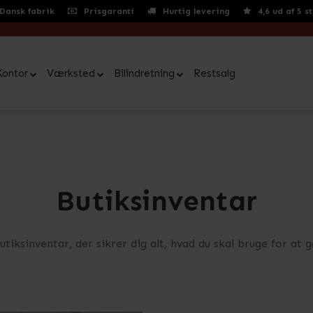
Dansk fabrik
Prisgaranti
Hurtig levering
4,6 ud af 5 s
Kontor
Værksted
Bilindretning
Restsalg
Butiksinventar
utiksinventar, der sikrer dig alt, hvad du skal bruge for at