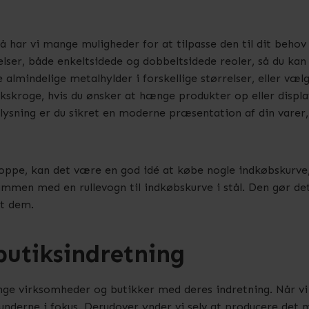
å har vi mange muligheder for at tilpasse den til dit behov
lser, både enkeltsidede og dobbeltsidede reoler, så du kan fi
 almindelige metalhylder i forskellige størrelser, eller væl
tikskroge, hvis du ønsker at hænge produkter op eller disp
elysning er du sikret en moderne præsentation af din varer,
hoppe, kan det være en god idé at købe nogle indkøbskurve, s
sammen med en rullevogn til indkøbskurve i stål. Den gør d
gt dem.
butiksindretning
ange virksomheder og butikker med deres indretning. Når v
g kunderne i fokus. Derudover ynder vi selv at producere det