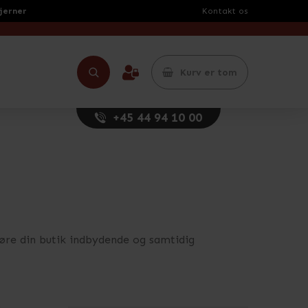
tjerner
Kontakt os
Kurv er tom
+45 44 94 10 00
 gøre din butik indbydende og samtidig