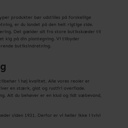
yper produkter bør udstilles på forskellige
tning, er du landet på den helt rigtige side.
ering. Det gælder alt fra store butikskæder til
et kig på din plantegning. Vi tilbyder
ærende butiksindretning.
ng
lbehør i høj kvalitet. Alle vores reoler er
ver en stærk, glat og rustfri overflade.
ng. Alt du behøver er en klud og lidt sæbevand,
eder siden 1931. Derfor er vi heller ikke i tvivl