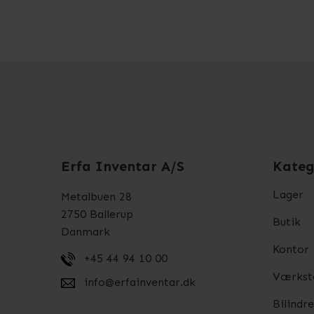
Erfa Inventar A/S
Kateg
Lager
Metalbuen 28
2750 Ballerup
Butik
Danmark
Kontor
+45 44 94 10 00
Værkst
info@erfainventar.dk
Bilindr