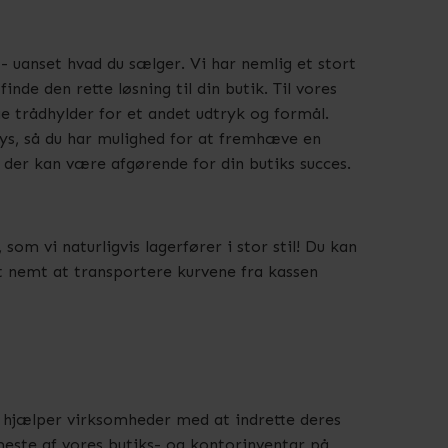
 - uanset hvad du sælger. Vi har nemlig et stort
nde den rette løsning til din butik. Til vores
ge trådhylder for et andet udtryk og formål.
lays, så du har mulighed for at fremhæve en
 der kan være afgørende for din butiks succes.
om vi naturligvis lagerfører i stor stil! Du kan
et nemt at transportere kurvene fra kassen
i hjælper virksomheder med at indrette deres
 meste af vores butiks- og kontorinventar på