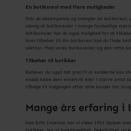
En butiksreol med flere muligheder
Står du eksempelvis og mangler en butiksreol, s
udvalg af butiksreoler i mange forskellige større
butiksreoler har du også mulighed for at tilkøbe
Som tilbehør til din butiksreol kan du finde bu
sektion. Med vores butiksreoler og den rette b
Tilbehør til butikker
Behøver du også lidt grej til at kunderne kan s
endda købe dem enkeltvis eller i større antal 
tilbage til indgangen efter dine kunder har bru
Mange års erfaring i 
Hos Erfa Inventar har vi siden 1931 hjulpet m
butikker, har vi funktionalitet, fleksibilitet o