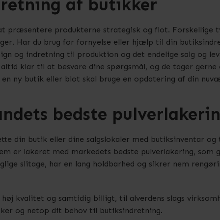
retning af butikker
at præsentere produkterne strategisk og flot. Forskellige t
er. Har du brug for fornyelse eller hjælp til din butiksindre
ign og indretning til produktion og det endelige salg og lev
ltid klar til at besvare dine spørgsmål, og de tager gerne 
 en ny butik eller blot skal bruge en opdatering af din nuv
andets bedste pulverlakeri
e din butik eller dine salgslokaler med butiksinventar og ti
 dem er lakeret med markedets bedste pulverlakering, som gi
lige slitage, har en lang holdbarhed og sikrer nem rengøri
øj kvalitet og samtidig billigt, til alverdens slags virksomh
sker og netop dit behov til butiksindretning.