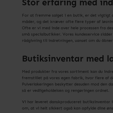
Stor erfaring med ind
For at fremme salget i en butik, er det vigtigt 
måder, og det kræver ofte flere typer af løsning
Ofte er vi med inde over hele processen fra des
små specialbutikker. Vores kundeservice sidder a
rådgivning til indretningen, uanset om du åbner
Butiksinventar med l
Med produkter fra vores sortiment kan du indrett
fremstillet på vores egen fabrik, hvor flere af
Pulverlakeringen beskytter desuden mod den dag
så er vedligeholdelsen og rengøringen ordnet.
Vi har leveret danskproduceret butiksinventar i h
om, at vi helt sikkert også kan opfylde dine øn