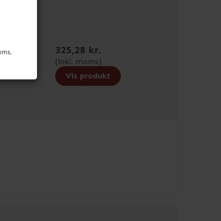
325,28 kr.
oms.
(inkl. moms)
Vis produkt