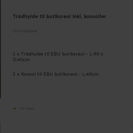
Trådhylde til butiksreol inkl, konsoller
EBUTH090040K
1 x Trådhylde til EBU butiksreol - L:90 x
D:40cm
2 x Konsol til EBU butiksreol - L:40cm
På lager