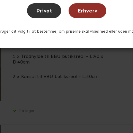
Privat
Erhverv
Trådhylde til butiksreol inkl, konsoller
bruger dit valg til at bestemme, om priserne skal vises med eller uden m
EBUTH120030K
1 x Trådhylde til EBU butiksreol - L:90 x
D:40cm
2 x Konsol til EBU butiksreol - L:40cm
På lager