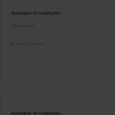
Rumdeler til trådhylde
EBUTHR040NEW
Under produktion
Rumdeler til trådhylde