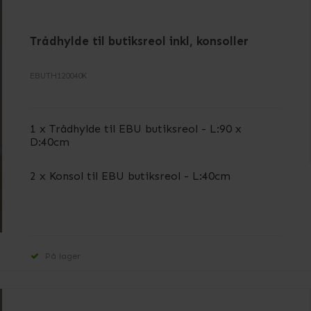
Trådhylde til butiksreol inkl, konsoller
EBUTH120040K
1 x Trådhylde til EBU butiksreol - L:90 x
D:40cm
2 x Konsol til EBU butiksreol - L:40cm
På lager