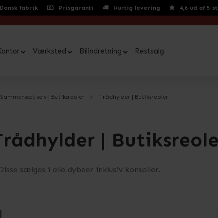
Dansk fabrik
Prisgaranti
Hurtig levering
4,6 ud af 5 s
Kontor
Værksted
Bilindretning
Restsalg
Sammensæt selv | Butiksreoler
Trådhylder | Butiksreoler
Trådhylder | Butiksreole
Disse sælges i alle dybder inklusiv konsoller.