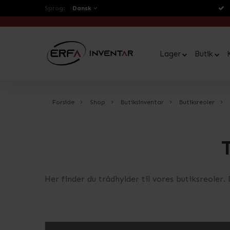
Sprog:
Dansk
Lager
Butik
Forside
Shop
Butiksinventar
Butiksreoler
Her finder du trådhylder til vores butiksreoler. 