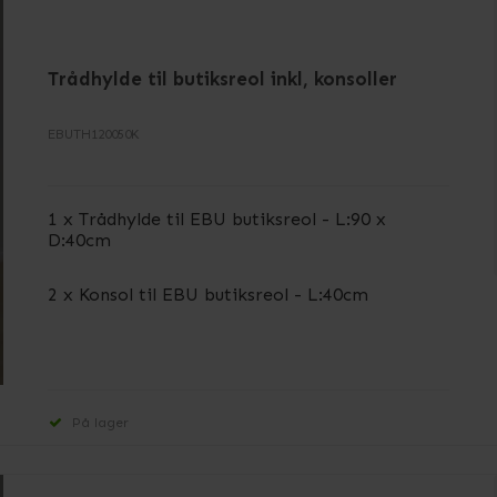
Trådhylde til butiksreol inkl, konsoller
EBUTH120050K
1 x Trådhylde til EBU butiksreol - L:90 x
D:40cm
2 x Konsol til EBU butiksreol - L:40cm
På lager