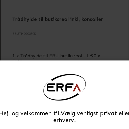
Trådhylde til butiksreol inkl, konsoller
EBUTH090030K
1 x Trådhylde til EBU butiksreol - L:90 x
D:40cm
2 x Konsol til EBU butiksreol - L:40cm
På lager
Hej, og velkommen til.Vælg venligst privat elle
erhverv.