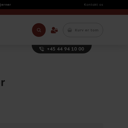
tjerner
Kontakt os
Kurv er tom
+45 44 94 10 00
r