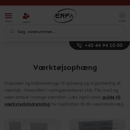
T
o
KURV
MENU
LOGIN
g
g
l
e
+45 44 94 10 00
n
a
v
i
Værktøjsophæng
g
a
t
Hulplader og hulpladekroge til ophæng og organisering af
i
værktøj - fremstillet i varmgalvaniseret stål. Fås med og
o
uden ombuk i mange størrelser. Læs også vores
guide til
n
værkstedsindretning
for inspiration til din værkstedsvæg.