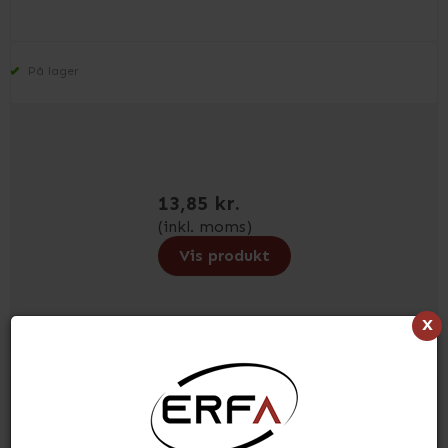
På lager
13,85 kr.
(inkl. moms)
Vis produkt
x