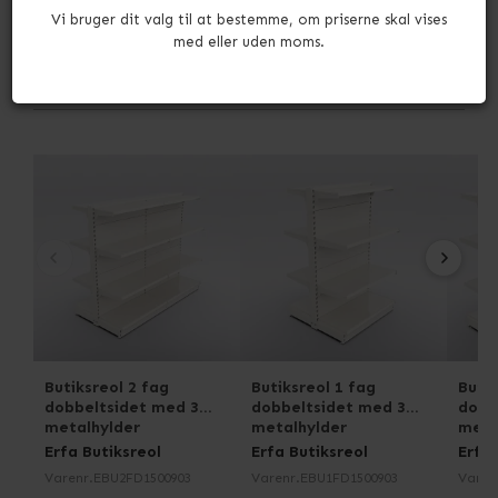
Vi bruger dit valg til at bestemme, om priserne skal vises
med eller uden moms.
Andre købte også
Butiksreol 2 fag
Butiksreol 1 fag
Butik
dobbeltsidet med 3
dobbeltsidet med 3
dobb
metalhylder
metalhylder
meta
Erfa Butiksreol
Erfa Butiksreol
Erfa 
Varenr.
EBU2FD1500903
Varenr.
EBU1FD1500903
Varen