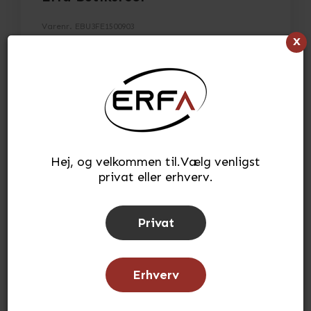
Varenr.
EBU3FE1500903
x
H:150 x L:278 x D:52cm
> Se fuld beskrivelse
> Se specifikationer
5.424,55
kr.
(INKL. MOMS)
Hej, og velkommen til.Vælg venligst
privat eller erhverv.
Læg i kurv
stk.
Tilføj til ønskeliste
Privat
Lagerstatus:
På lager
Tid for afsendelse:
ca. 3-5 hverdage
Erhverv