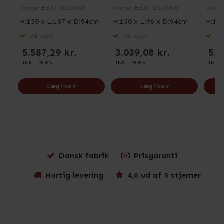
Varenr.
EBU2FD1500903
Varenr.
EBU1FD1500903
Varen
H:150 x L:187 x D:94cm
H:150 x L:96 x D:94cm
H:150
På lager
På lager
På 
5.587,29 kr.
3.039,08 kr.
5.3
INKL. MOMS
INKL. MOMS
INKL.
Læg i kurv
Læg i kurv
Dansk fabrik
Prisgaranti
Hurtig levering
4,6 ud af 5 stjerner