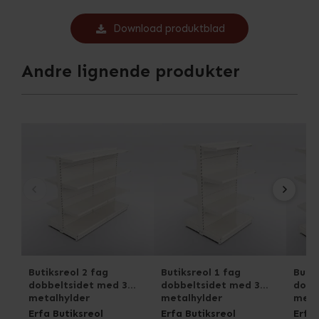
Download produktblad
Andre lignende produkter
Butiksreol 2 fag
Butiksreol 1 fag
Butik
dobbeltsidet med 3
dobbeltsidet med 3
dobb
metalhylder
metalhylder
meta
Erfa Butiksreol
Erfa Butiksreol
Erfa 