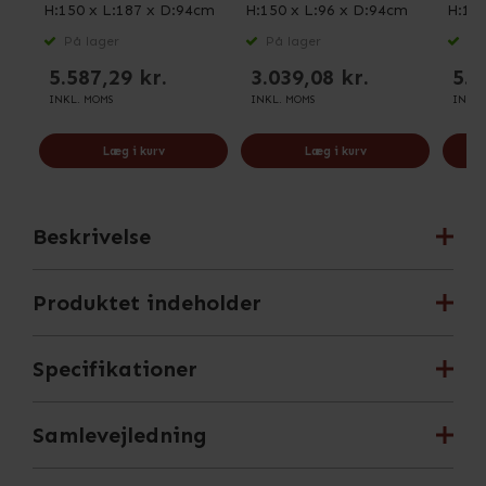
H:150 x L:187 x D:94cm
H:150 x L:96 x D:94cm
H:150
På lager
På lager
På 
5.587,29 kr.
3.039,08 kr.
5.3
INKL. MOMS
INKL. MOMS
INKL.
Læg i kurv
Læg i kurv
Beskrivelse
Produktet indeholder
Specifikationer
Samlevejledning