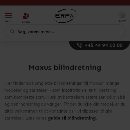
T
o
KURV
MENU
LOGIN
g
g
l
e
+45 44 94 10 00
n
a
v
i
Maxus bilindretning
g
a
t
Her finder du komplette bilindretninger til Maxus i mange
i
modeller og størrelser - som inspiration eller til bestilling
o
som komplette sæt. Husk at kontrollere størrelsen på din bil
n
og den indretning du vælger. Finder du ikke din model, er du
altid velkommen til at kontakte os - vi tilpasser til alle
størrelser. Læs vores
guide til bilindretning
.