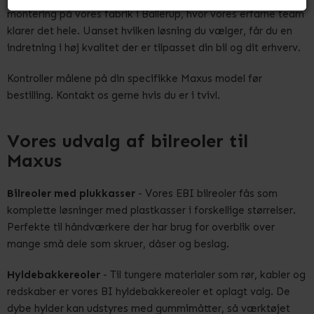
montering på vores fabrik i Ballerup, hvor vores erfarne team
klarer det hele. Uanset hvilken løsning du vælger, får du en
indretning i høj kvalitet der er tilpasset din bil og dit erhverv.
Kontroller målene på din specifikke Maxus model før
bestilling. Kontakt os gerne hvis du er i tvivl.
Vores udvalg af bilreoler til
Maxus
Bilreoler med plukkasser
- Vores EBI bilreoler fås som
komplette løsninger med plastkasser i forskellige størrelser.
Perfekte til håndværkere der har brug for overblik over
mange små dele som skruer, dåser og beslag.
Hyldebakkereoler
- Til tungere materialer som rør, kabler og
redskaber er vores BI hyldebakkereoler et oplagt valg. De
dybe hylder kan udstyres med gummimåtter, så værktøjet