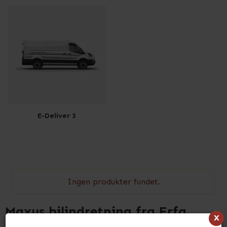
E-Deliver 3
Ingen produkter fundet.
Maxus bilindretning fra Erfa
x
Inventar