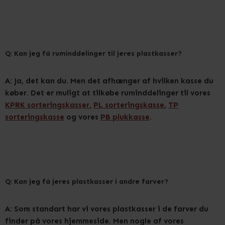
Q: Kan jeg få ruminddelinger til jeres plastkasser?
A: Ja, det kan du. Men det afhænger af hvilken kasse du
køber. Det er muligt at tilkøbe ruminddelinger til vores
KPRK sorteringskasser
,
PL sorteringskasse
,
TP
sorteringskasse
og vores
PB plukkasse
.
Q: Kan jeg få jeres plastkasser i andre farver?
A: Som standart har vi vores plastkasser i de farver du
finder på vores hjemmeside. Men nogle af vores