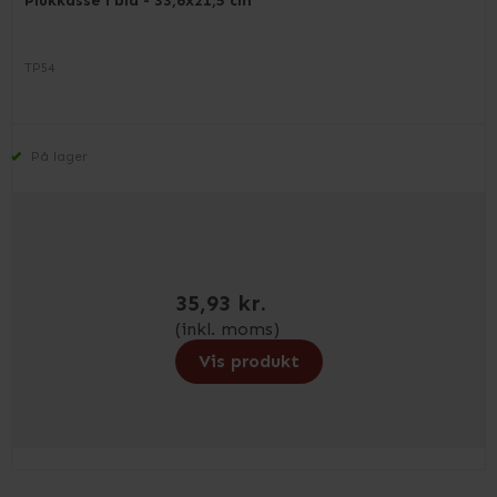
Plukkasse i blå - 33,6x21,5 cm
TP54
På lager
35,93 kr.
(inkl. moms)
Vis produkt