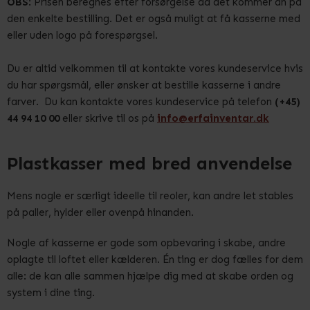
OBS
: Prisen beregnes efter forsørgelse da det kommer an på
den enkelte bestilling. Det er også muligt at få kasserne med
eller uden logo på forespørgsel.
Du er altid velkommen til at kontakte vores kundeservice hvis
du har spørgsmål, eller ønsker at bestille kasserne i andre
farver. Du kan kontakte vores kundeservice på telefon
(+45)
44 94 10 00
eller skrive til os på
info@erfainventar.dk
Plastkasser med bred anvendelse
Mens nogle er særligt ideelle til reoler, kan andre let stables
på paller, hylder eller ovenpå hinanden.
Nogle af kasserne er gode som opbevaring i skabe, andre
oplagte til loftet eller kælderen. Én ting er dog fælles for dem
alle: de kan alle sammen hjælpe dig med at skabe orden og
system i dine ting.