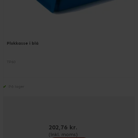
Plukkasse i blå
TP60
På lager
202,76 kr.
(inkl. moms)