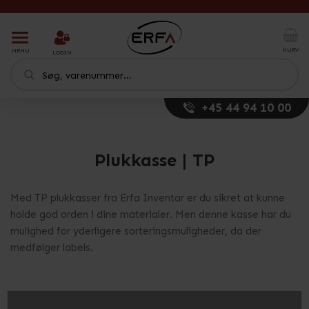
T
o
KURV
MENU
LOGIN
g
g
l
e
+45 44 94 10 00
n
a
v
i
Plukkasse | TP
g
a
t
Med TP plukkasser fra Erfa Inventar er du sikret at kunne
i
holde god orden i dine materialer. Men denne kasse har du
o
mulighed for yderligere sorteringsmuligheder, da der
n
medfølger labels.