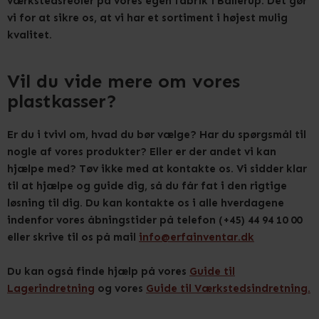
værkstedsreoler på vores egen fabrik i Ballerup. Det gør
vi for at sikre os, at vi har et sortiment i højest mulig
kvalitet.
Vil du vide mere om vores
plastkasser?
Er du i tvivl om, hvad du bør vælge? Har du spørgsmål til
nogle af vores produkter? Eller er der andet vi kan
hjælpe med? Tøv ikke med at kontakte os. Vi sidder klar
til at hjælpe og guide dig, så du får fat i den rigtige
løsning til dig. Du kan kontakte os i alle hverdagene
indenfor vores åbningstider på telefon (+45) 44 94 10 00
eller skrive til os på mail
info@erfainventar.dk
Du kan også finde hjælp på vores
Guide til
Lagerindretning
og vores
Guide til Værkstedsindretning.