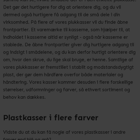
Det gør det hurtigere for dig at orientere dig, og du vil
dermed også hurtigere få adgang til de små dele i din
virksomhed. På flere af vores plukkasser vil du finde åbne
frontpartier. Et varemærke til kasserne, som hjælper til, at
indholdet i kasserne altid er synligt - også når kasserne er
stablede. De åbne frontpartier giver dig hurtigere adgang til
og indsigt i smådelene, og du kan derfor hurtigt orientere dig
om, hvor den skrue, du lige skal bruge, er henne. Samtlige af
vores plukkasser er fremstillet i stabilt og modstandsdygtigt
plast, der gør dem hårdføre overfor både materialer og
håndtering. Vores kasser kommer desuden i flere forskellige
størrelser, udformninger og farver, så ethvert sortiment og
behov kan dækkes.
Plastkasser i flere farver
Vidste du at du kan få nogle af vores plastkasser i andre
farver end blå og grå?