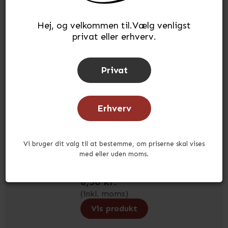
Hej, og velkommen til.Vælg venligst
privat eller erhverv.
Plukkasse i blå - 17x10 cm
Privat
TP51
Erhverv
På lager
Vi bruger dit valg til at bestemme, om priserne skal vises
med eller uden moms.
8,50 kr.
(inkl. moms)
Vis produkt