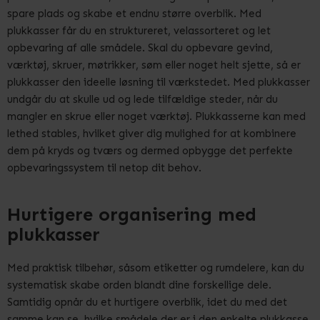
spare plads og skabe et endnu større overblik. Med
plukkasser får du en struktureret, velassorteret og let
opbevaring af alle smådele. Skal du opbevare gevind,
værktøj, skruer, møtrikker, søm eller noget helt sjette, så er
plukkasser den ideelle løsning til værkstedet. Med plukkasser
undgår du at skulle ud og lede tilfældige steder, når du
mangler en skrue eller noget værktøj. Plukkasserne kan med
lethed stables, hvilket giver dig mulighed for at kombinere
dem på kryds og tværs og dermed opbygge det perfekte
opbevaringssystem til netop dit behov.
Hurtigere organisering med
plukkasser
Med praktisk tilbehør, såsom etiketter og rumdelere, kan du
systematisk skabe orden blandt dine forskellige dele.
Samtidig opnår du et hurtigere overblik, idet du med det
samme kan se, hvilke smådele der er i den enkelte plukkasse.