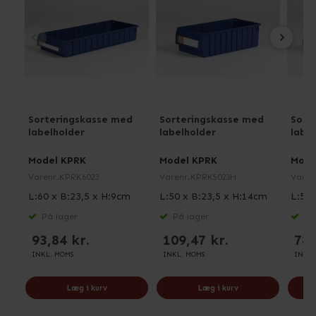
Sorteringskasse med
Sorteringskasse med
Sort
labelholder
labelholder
labe
Model KPRK
Model KPRK
Mode
Varenr.
KPRK6023
Varenr.
KPRK5023H
Varen
L:60 x B:23,5 x H:9cm
L:50 x B:23,5 x H:14cm
L:50 
På lager
På lager
På 
93,84 kr.
109,47 kr.
78,
INKL. MOMS
INKL. MOMS
INKL.
Læg i kurv
Læg i kurv