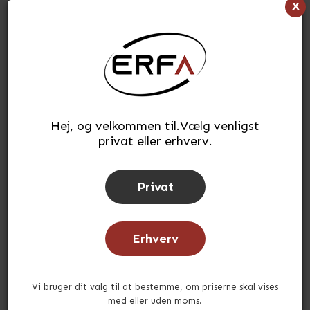
x
111,49
kr.
(INKL. MOMS)
Læg i kurv
stk.
Hej, og velkommen til.Vælg venligst
Tilføj til ønskeliste
privat eller erhverv.
Lagerstatus:
På lager
Tid for afsendelse:
ca. 3-5 hverdage
Privat
Erhverv
Andre købte også
Vi bruger dit valg til at bestemme, om priserne skal vises
med eller uden moms.