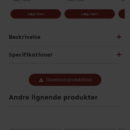
INKL. MOMS
INKL. MOMS
INKL.
Læg i kurv
Læg i kurv
Beskrivelse
Specifikationer
Download produktblad
Andre lignende produkter