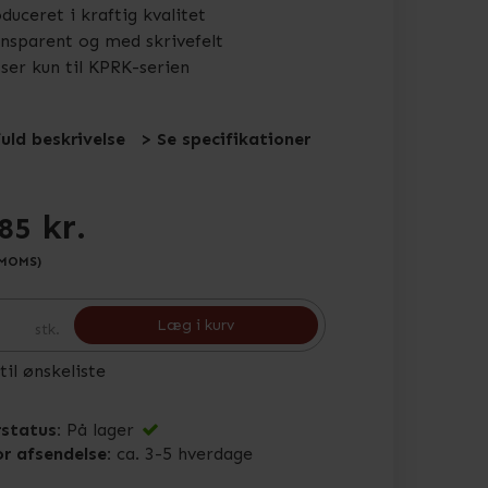
duceret i kraftig kvalitet
nsparent og med skrivefelt
ser kun til KPRK-serien
fuld beskrivelse
> Se specifikationer
kr.
,85
 MOMS)
Læg i kurv
stk.
 til ønskeliste
status:
På lager
or afsendelse:
ca. 3-5 hverdage