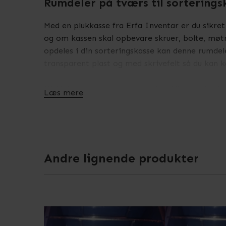
Rumdeler på tværs til sorterings
Med en plukkasse fra Erfa Inventar er du sikret
og om kassen skal opbevare skruer, bolte, møtri
opdeles i din sorteringskasse kan denne rumdele
transparent plast og med skrivefelt så du kan k
OBS! Denne rumdeler passer kun til vores Sorte
Læs mere
størrelse af vores plastkasser i KPRK serien, m
Se også specifikationer for dette produkt, for
Andre lignende produkter