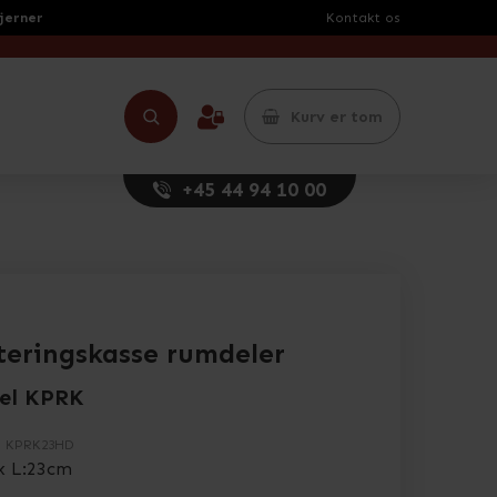
tjerner
Kontakt os
Kurv er tom
+45 44 94 10 00
teringskasse rumdeler
el KPRK
.
KPRK23HD
x L:23cm