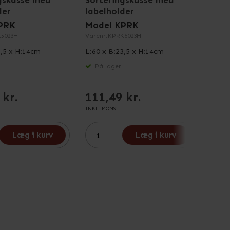
gskasse med
Sorteringskasse med
Sort
der
labelholder
labe
PRK
Model KPRK
Mode
5023H
Varenr.
KPRK6023H
Varenr
3,5 x H:14cm
L:60 x B:23,5 x H:14cm
L:30 x
På lager
På 
 kr.
111,49 kr.
73,
INKL. MOMS
INKL. M
Læg i kurv
Læg i kurv