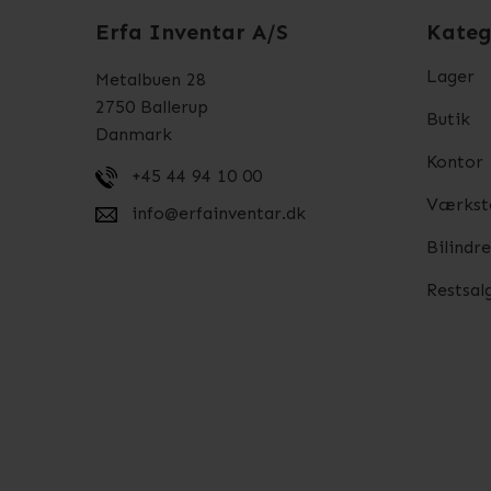
Erfa Inventar A/S
Kateg
Lager
Metalbuen 28
2750 Ballerup
Butik
Danmark
Kontor
+45 44 94 10 00
Værkst
info@erfainventar.dk
Bilindr
Restsal