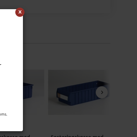
x
r
oms.