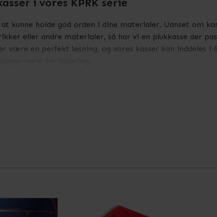
kasser i vores KPRK serie
 at kunne holde god orden i dine materialer. Uanset om kass
kker eller andre materialer, så har vi en plukkasse der pas
r være en perfekt løsning, og vores kasser kan inddeles i 6
ategorisere din opdeling.
ringskasser i KPRK serien, for både dybder 30, 40, 50 og 60
ed varenumre hvor de 3 sidste cifre er "23H".
 mere information.