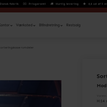
Dansk fabrik
Prisgaranti
Hurtig levering
4,6 ud af 5 s
Kontor
Værksted
Bilindretning
Restsalg
Sorteringskasse rumdeler
Sor
Mod
Varenr
H:14 