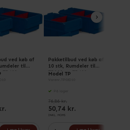
bud ved køb af
Pakketilbud ved køb af
Rumd
umdeler til
10 stk, Rumdeler til
sort
g TP402
TP303 og TP403
P
Model TP
Mode
D10
Varenr.
TP03D10
Varenr
til TP
På lager
På 
76,86 kr.
kr.
50,74 kr.
6,66
INKL. MOMS
INKL. M