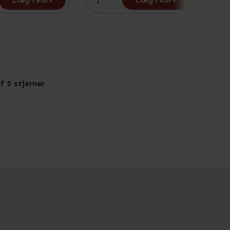
Læg i kurv
Læg i kurv
f 5 stjerner