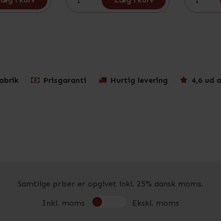
æg i kurv
Læg i kurv
abrik
Prisgaranti
Hurtig levering
4,6 ud a
Samtlige priser er opgivet inkl. 25% dansk moms.
Inkl. moms
Ekskl. moms