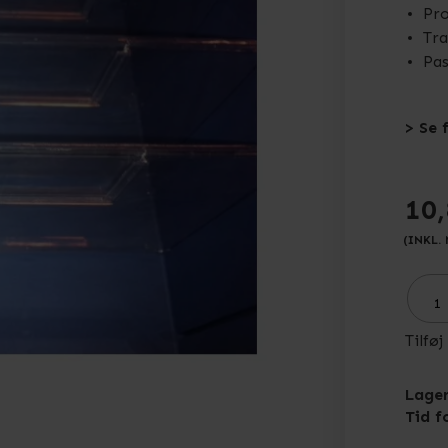
Pro
Tra
Pas
> Se 
10
(INKL.
Tilføj
Lager
Tid f