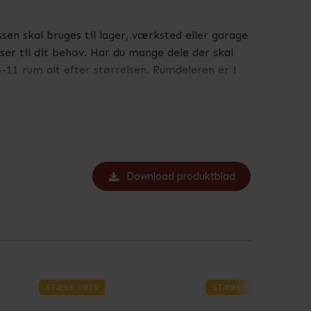
en skal bruges til lager, værksted eller garage
ser til dit behov. Har du mange dele der skal
-11 rum alt efter størrelsen. Rumdeleren er i
 cm. Denne rumdeler af til den brede og høje
Download produktblad
STÆRK PRIS
STÆRK PRIS