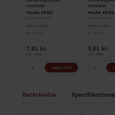
Sorteringskasse
Sorteringska
rumdeler
rumdeler
Model KPRK
Model KPRK
Varenr.
KPRK23D
Varenr.
KPRK17D
H:9 x L:23cm
H:9 x L:12cm
På lager
På lager
7,81 kr.
5,81 kr.
INKL. MOMS
INKL. MOMS
Læg i kurv
L
Beskrivelse
Specifikatione