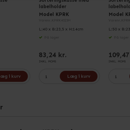
sse
Sorteringskasse med
Sorterin
labelholder
labelhol
Model KPRK
Model K
Varenr.
KPRK4023H
Varenr.
KPRK
L:40 x B:23,5 x H:14cm
L:50 x B:2
På lager
På lager
83,24 kr.
109,47
INKL. MOMS
INKL. MOMS
æg i kurv
Læg i kurv
r