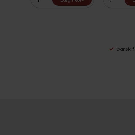
Læg i kurv
L
Dansk f