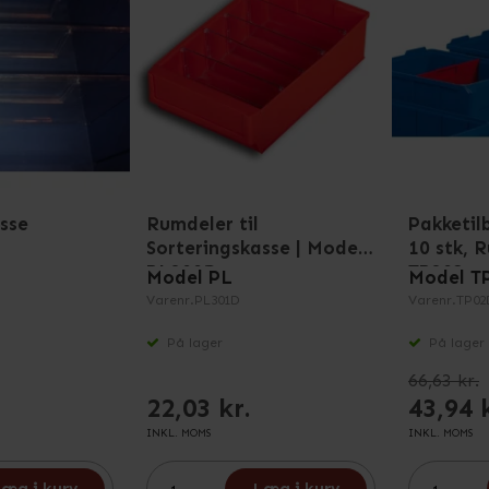
sse
Rumdeler til
Pakketil
Sorteringskasse | Model
10 stk, R
PL300D
TP302 o
Model PL
Model T
Varenr.
PL301D
Varenr.
TP02
På lager
På lager
66,63 kr.
22,03 kr.
43,94 
INKL. MOMS
INKL. MOMS