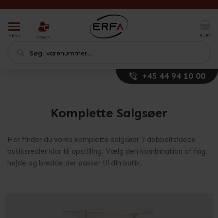
T
o
KURV
MENU
LOGIN
g
g
l
e
+45 44 94 10 00
n
a
v
i
Komplette Salgsøer
g
a
t
Her finder du vores komplette salgsøer ? dobbeltsidede
i
butiksreoler klar til opstilling. Vælg den kombination af fag,
o
højde og bredde der passer til din butik.
n