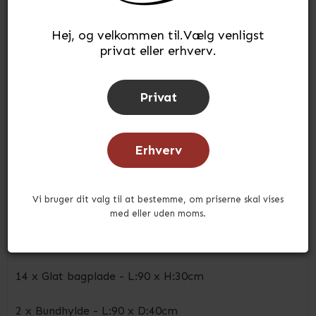
Hej, og velkommen til.Vælg venligst
privat eller erhverv.
Privat
Butiksreol 1 fag dobbeltsidet med 5 metalhylder
Erhverv
EBU1FD2200905
Vi bruger dit valg til at bestemme, om priserne skal vises
2 x Gondolsøjle til EBU butiksreol - H:220 cm
med eller uden moms.
4 x Søjlefod til EBU gondolsøjle
14 x Glat bagplade - L:90 x H:30cm
2 x Bundhylde - L:90 x D:40cm