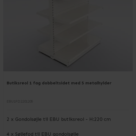
Butiksreol 1 fag dobbeltsidet med 5 metalhylder
EBU1FD2201205
2 x Gondolsøjle til EBU butiksreol - H:220 cm
4 x Søjlefod til EBU gondolsøjle