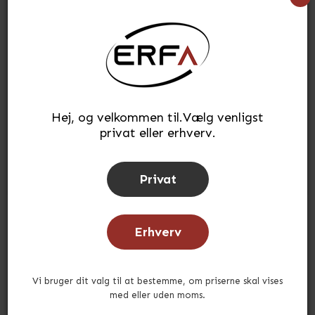
221,40
kr.
(INKL. MOMS)
Læg i kurv
stk.
Hej, og velkommen til.Vælg venligst
Tilføj til ønskeliste
privat eller erhverv.
Lagerstatus:
På lager
Tid for afsendelse:
ca. 3-5 hverdage
Privat
Erhverv
Andre købte også
Vi bruger dit valg til at bestemme, om priserne skal vises
med eller uden moms.