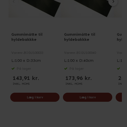
Gummimåtte til
Gummimåtte til
Gumm
hyldebakkke
hyldebakkke
hyld
Varenr.
BIGU100033
Varenr.
BIGU100040
Varen
L:100 x D:33cm
L:100 x D:40cm
L:19
På lager
På lager
På 
143,91 kr.
173,96 kr.
243
INKL. MOMS
INKL. MOMS
INKL.
Læg i kurv
Læg i kurv