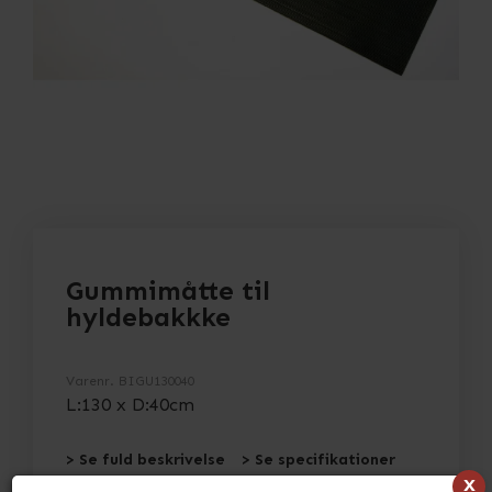
Gummimåtte til
hyldebakkke
Varenr.
BIGU130040
L:130 x D:40cm
> Se fuld beskrivelse
> Se specifikationer
x