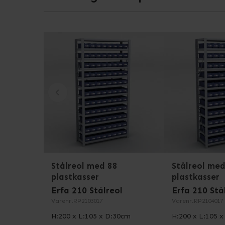
Garanteret sikker stålreol
Hos Erfa Inventar har vi selv stået for udvikling
Danmark på vores egen fabrik. På den måde sikrer
produkter på Dansk Teknologisk Institut efte
Se også specifikationer for dette produkt, for
Stålreol med 88
Stålreol med
plastkasser
plastkasser
Erfa 210 Stålreol
Erfa 210 Stå
Varenr.
RP2103017
Varenr.
RP2104017
H:200 x L:105 x D:30cm
H:200 x L:105 