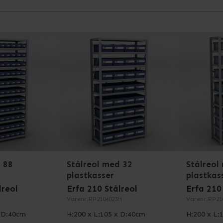
en og fremstilling af vores Erfa 210 stålreol. Det betyder, a
 vi, at de lever op til vores høje standarder. For din yder
r følgende møbelstandarder: EN 14073-2:2004, EN 14073-3:
 mere information
 88
Stålreol med 32
Stålreol
plastkasser
plastkas
lreol
Erfa 210 Stålreol
Erfa 210
Varenr.
RP2104023H
Varenr.
RP21
x D:40cm
H:200 x L:105 x D:40cm
H:200 x L: