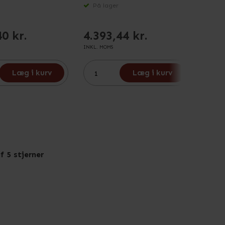
På lager
På 
40 kr.
4.393,44 kr.
3.2
INKL. MOMS
INKL. M
Læg i kurv
Læg i kurv
f 5 stjerner