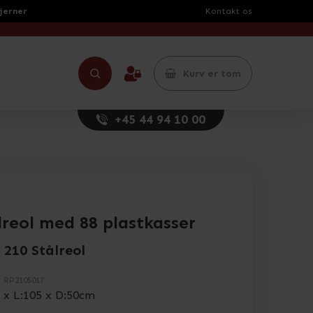
tjerner
Kontakt os
Kurv er tom
+45 44 94 10 00
lreol med 88 plastkasser
 210 Stålreol
.
RP2105017
 x L:105 x D:50cm