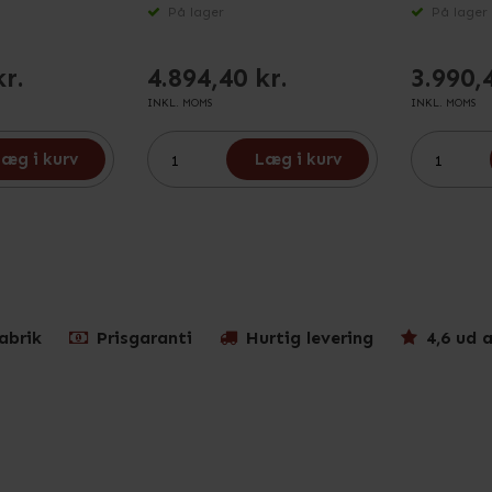
På lager
På lager
kr.
4.894,40 kr.
3.990,
INKL. MOMS
INKL. MOMS
æg i kurv
Læg i kurv
abrik
Prisgaranti
Hurtig levering
4,6 ud a