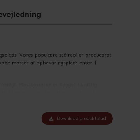
evejledning
gsplads. Vores populære stålreol er produceret
 skabe masser af opbevaringsplads enten i
muligt. Plastkasserne er bygget i kraftig
 og hylderne nemt kan flyttes op og ned i
er nøjagtig til de behov, du måtte have. Denne
ilde.
Download produktblad
pulære Erfa 210 stålreol og du kan købe