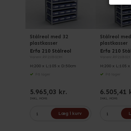
Stålreol med 32
Stålreol med
plastkasser
plastkasser
Erfa 210 Stålreol
Erfa 210 Stå
Varenr.
RP2105023H
Varenr.
RP2105023
H:200 x L:105 x D:50cm
H:200 x L:105 
På lager
På lager
5.965,03 kr.
6.505,41 
INKL. MOMS
INKL. MOMS
Læg i kurv
L