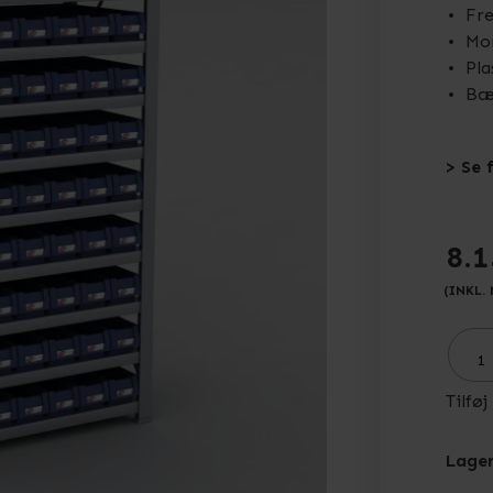
Fre
Mo
Pla
Bær
> Se 
8.1
(INKL.
Tilføj
Lager