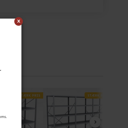
x
r
STÆRK PRIS
STÆRK PRIS
oms.