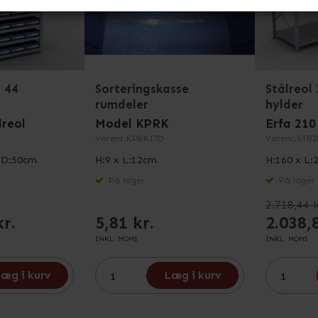
 44
Sorteringskasse
Stålreol
rumdeler
hylder
lreol
Model KPRK
Erfa 210
Varenr.
KPRK17D
Varenr.
STB2
x D:50cm
H:9 x L:12cm
H:160 x L:
På lager
På lager
2.718,44 k
kr.
5,81 kr.
2.038,
INKL. MOMS
INKL. MOMS
æg i kurv
Læg i kurv