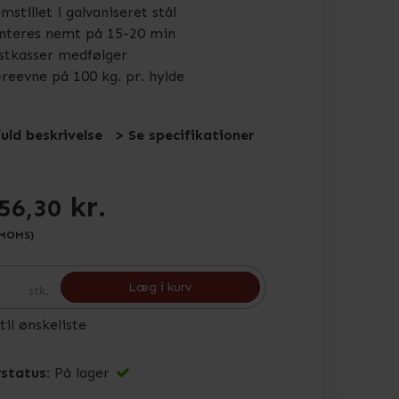
mstillet i galvaniseret stål
nteres nemt på 15-20 min
stkasser medfølger
eevne på 100 kg. pr. hylde
fuld beskrivelse
> Se specifikationer
kr.
56,30
 MOMS)
Læg i kurv
stk.
 til ønskeliste
status:
På lager