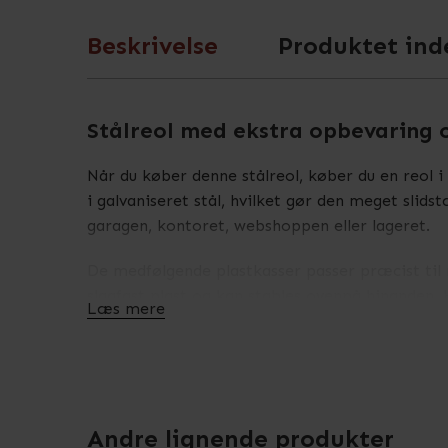
Beskrivelse
Produktet ind
Stålreol med ekstra opbevaring 
Når du køber denne stålreol, køber du en reol 
i galvaniseret stål, hvilket gør den meget slid
garagen, kontoret, webshoppen eller lageret.
De medfølgende plastkasser passer præcist til 
slagfast plast og kan stables ovenpå hinanden. 
Læs mere
intervaller på 2,5 cm, uden brug af værktøj. På
stålreol er derfor ideel til dig, der ønsker ove
Ønsker du at bygge videre på denne reol uden k
tilbyningfag til stålreolen
her
.
Andre lignende produkter