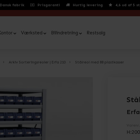
Dansk fabrik
Prisgaranti
Hurtig levering
4,6 ud af 5 s
Kontor
Værksted
Bilindretning
Restsalg
Arkiv Sorteringsreoler | Erfa 210
Stålreol med 88 plastkasser
Stå
Erfa
Varenr
H:200