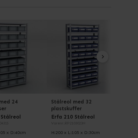
t alle vores Erfa 210 stålreoler fremstilles i
ligere sikkerhed har vi testet alle vores
2004, EN 14074:2004,EN 14749:2005
 med 24
Stålreol med 32
Stål
ser
plastskuffer
plas
 Stålreol
Erfa 210 Stålreol
Erfa 
04315
Varenr.
RP2103023H
Varenr
105 x D:40cm
H:200 x L:105 x D:30cm
H:200