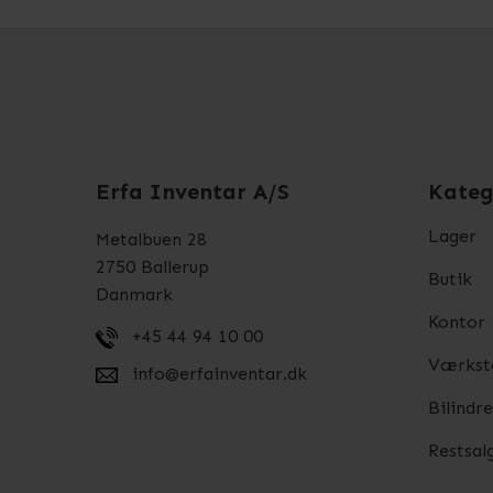
Erfa Inventar A/S
Kateg
Lager
Metalbuen 28
2750 Ballerup
Butik
Danmark
Kontor
+45 44 94 10 00
Værkst
info@erfainventar.dk
Bilindr
Restsal