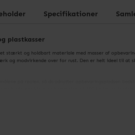
eholder
Specifikationer
Saml
og plastkasser
i et stærkt og holdbart materiale med masser af opbevarin
stærk og modvirkende over for rust. Den er helt ideel til at
målene på reolen, så du udnytter opbevaringspladsen bedst 
Hver hylde kan klare en belastning på 100 kg jævnt fordelt,
 den måde får du en stærk reol du kan tilpasse, så den pass
rblik og orden i din lagerbeholdning med minimalt plads at sp
asser, så har du også mulighed for det. Reolen er vores po