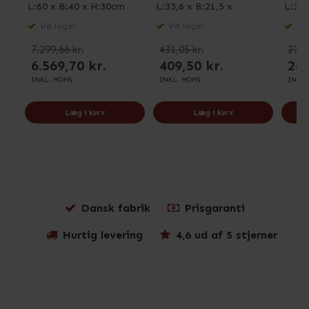
L:60 x B:40 x H:30cm
L:33,6 x B:21,5 x
L:33,
H:15,5cm
På lager
På lager
På 
7.299,66 kr.
431,05 kr.
276,
6.569,70 kr.
409,50 kr.
262
INKL. MOMS
INKL. MOMS
INKL.
Læg i kurv
Læg i kurv
Dansk fabrik
Prisgaranti
Hurtig levering
4,6 ud af 5 stjerner