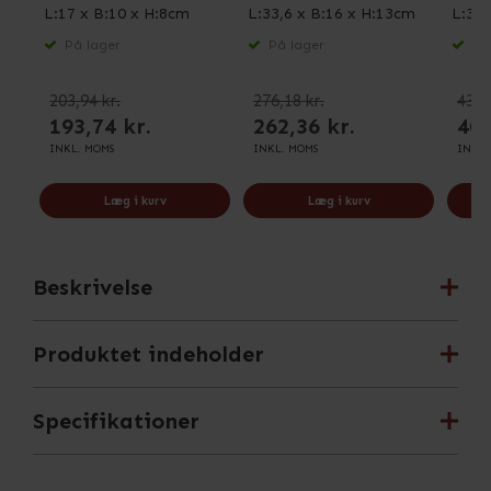
L:17 x B:10 x H:8cm
L:33,6 x B:16 x H:13cm
L:33,
H:15
På lager
På lager
På 
203,94 kr.
276,18 kr.
431,
193,74 kr.
262,36 kr.
409
INKL. MOMS
INKL. MOMS
INKL.
Læg i kurv
Læg i kurv
Beskrivelse
Produktet indeholder
Specifikationer