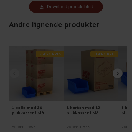
Download produktblad
Andre lignende produkter
STÆRK PRIS
STÆRK PRIS
1 palle med 36
1 karton med 12
1 ka
plukkasser i blå
plukkasser i blå
plukk
Varenr.
TP60P
Varenr.
TP54K
Varen