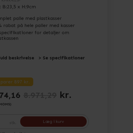
.
KPRK4023P
x B:23,5 x H:9cm
plet palle med plastkasser
 rabat på hele paller med kasser
specifikationer for detaljer om
stkassen
fuld beskrivelse
> Se specifikationer
sparer 897
kr.
kr.
74,16
8.971,29
 MOMS)
Læg i kurv
stk.