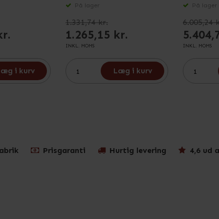
På lager
På lager
1.331,74 kr.
6.005,24 k
kr.
1.265,15 kr.
5.404,
INKL. MOMS
INKL. MOMS
æg i kurv
Læg i kurv
abrik
Prisgaranti
Hurtig levering
4,6 ud a