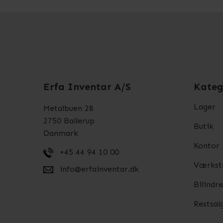
Erfa Inventar A/S
Kateg
Lager
Metalbuen 28
2750 Ballerup
Butik
Danmark
Kontor
+45 44 94 10 00
Værkst
info@erfainventar.dk
Bilindr
Restsal