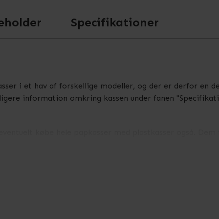
eholder
Specifikationer
sser i et hav af forskellige modeller, og der er derfor en d
ligere information omkring kassen under fanen "Specifikati
n eventuelt købe hele papkasser med plastkasser også. Dem f
eret eller skal indrette et helt nyt værksted med en del pla