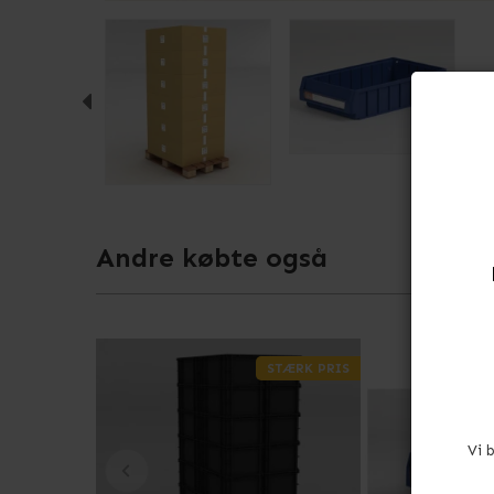
Andre købte også
STÆRK PRIS
Vi 