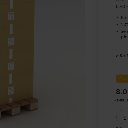
Varenr
L:40 
Kom
10%
Se 
pla
> Se 
Du 
8.0
(INKL.