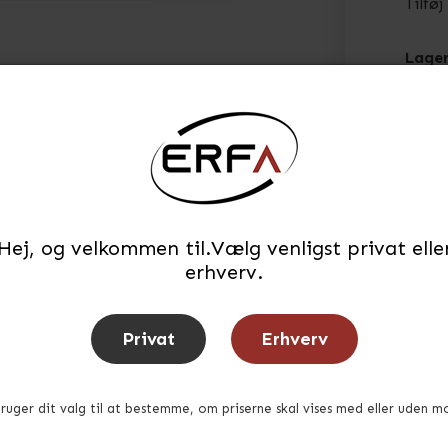
Tilføj
Lager
Tid f
Hej, og velkommen til.Vælg venligst privat elle
erhverv.
STÆRK PRIS
STÆRK PRIS
Privat
Erhverv
bruger dit valg til at bestemme, om priserne skal vises med eller uden m