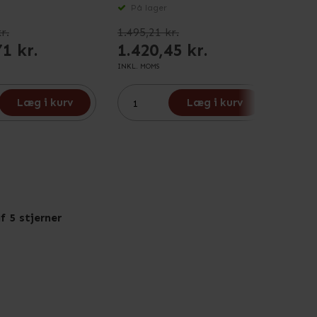
På lager
På 
r.
1.495,21 kr.
4.816
71 kr.
1.420,45 kr.
4.3
INKL. MOMS
INKL. M
Læg i kurv
Læg i kurv
f 5 stjerner