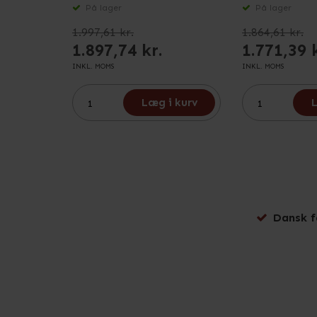
På lager
På lager
1.997,61 kr.
1.864,61 kr.
1.897,74 kr.
1.771,39 
INKL. MOMS
INKL. MOMS
Læg i kurv
L
Dansk f