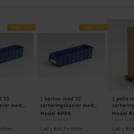
STÆRK PRIS
STÆRK PRIS
d 32
1 karton med 32
1 palle 
asser med
sorteringskasser med
sorterin
labelholdere
labelhol
Model KPRK
Model K
K
Varenr.
KPRK4017K
Varenr.
KPRK
 H:9cm
L:40 x B:11,7 x H:9cm
L:60 x B:2