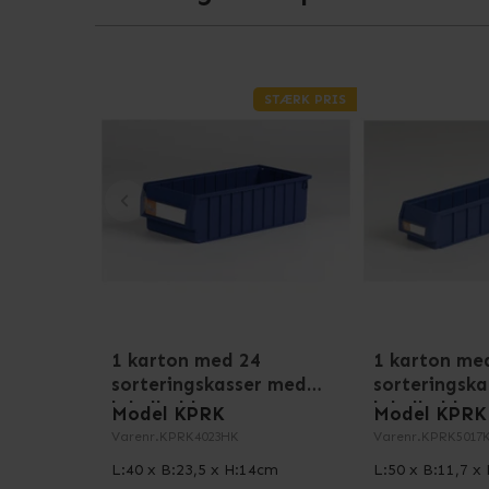
STÆRK PRIS
1 karton med 24
1 karton me
sorteringskasser med
sorteringsk
labelholdere
labelholdere
Model KPRK
Model KPRK
Varenr.
KPRK4023HK
Varenr.
KPRK5017
L:40 x B:23,5 x H:14cm
L:50 x B:11,7 x