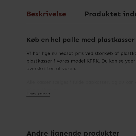
Beskrivelse
Produktet ind
Køb en hel palle med plastkasser
Vi har lige nu nedsat pris ved storkøb af plastka
plastkasser i vores model KPRK. Du kan se yder
overskriften af varen.
Alle kasser sælges i fulde papkasser, og du ka
af plastkasser.
Læs mere
Om du behøver supplement af plastkasser til lag
kostbesparende løsning for dig.
Andre lignende produkter