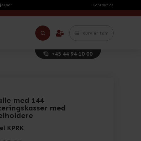
tjerner
Kontakt os
Kurv er tom
+45 44 94 10 00
alle med 144
teringskasser med
elholdere
el KPRK