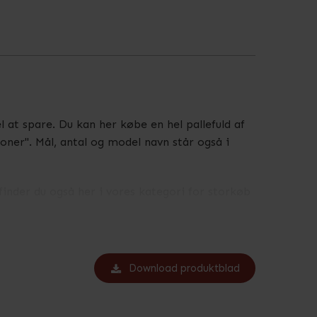
el at spare. Du kan her købe en hel pallefuld af
oner". Mål, antal og model navn står også i
inder du også her i vores kategori for storkøb
stkasser, så er dette en effektiv og
Download produktblad