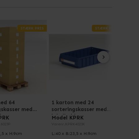
STÆRK PRIS
STÆRK PRIS
med 64
1 karton med 24
1 pa
gskasser med
sorteringskasser med
sort
dere
labelholdere
labe
PRK
Model KPRK
Mode
6023P
Varenr.
KPRK4023K
Varenr
3,5 x H:9cm
L:40 x B:23,5 x H:9cm
L:60 x