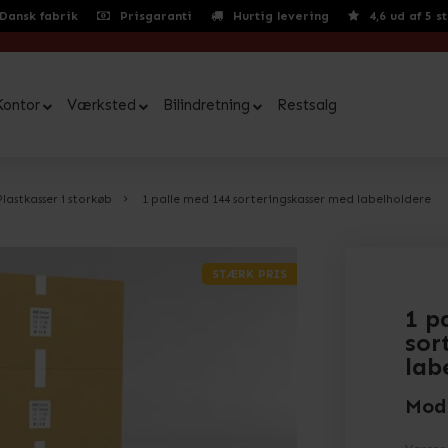
Dansk fabrik
Prisgaranti
Hurtig levering
4,6 ud af 5 s
Kontor
Værksted
Bilindretning
Restsalg
Plastkasser i storkøb
1 palle med 144 sorteringskasser med labelholdere
STÆRK PRIS
1 p
sor
lab
Mod