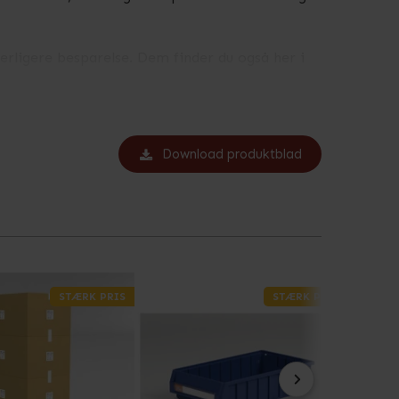
erligere besparelse. Dem finder du også her i
stkasser, så er dette en effektiv og
Download produktblad
STÆRK PRIS
STÆRK PRIS