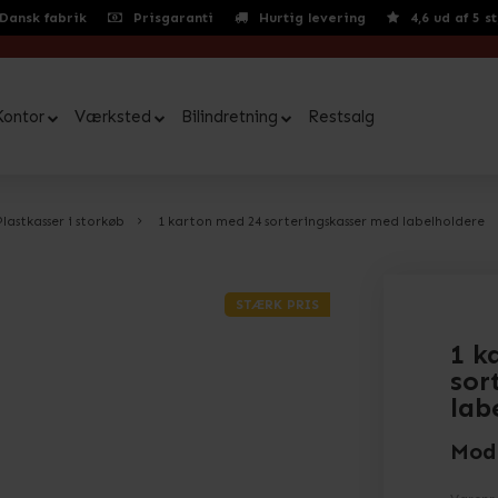
Dansk fabrik
Prisgaranti
Hurtig levering
4,6 ud af 5 s
Kontor
Værksted
Bilindretning
Restsalg
Plastkasser i storkøb
1 karton med 24 sorteringskasser med labelholdere
STÆRK PRIS
1 k
sor
lab
Mod