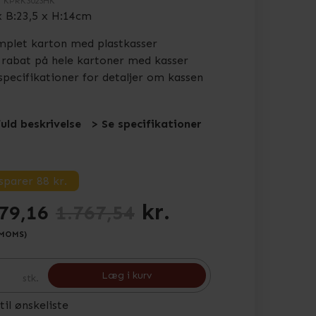
.
KPRK3023HK
x B:23,5 x H:14cm
plet karton med plastkasser
rabat på hele kartoner med kasser
specifikationer for detaljer om kassen
fuld beskrivelse
> Se specifikationer
sparer 88
kr.
kr.
79,16
1.767,54
 MOMS)
Læg i kurv
stk.
 til ønskeliste