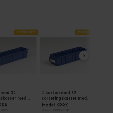
STÆRK PRIS
STÆRK PRIS
 med 32
1 karton med 32
1 pa
gskasser med
sorteringskasser med
sort
dere
labelholdere
labe
PRK
Model KPRK
Mode
5017K
Varenr.
KPRK4017K
Varenr