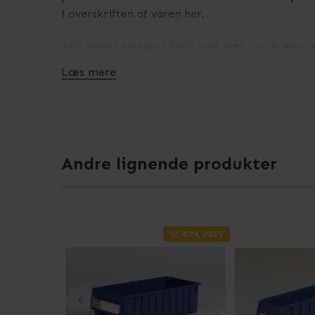
i overskriften af varen her.
Alle kasser sælges i fulde kartoner, og du kan 
vores kategori for storkøb af plastkasser.
Læs mere
Om du behøver supllement af plastkasser til lage
kostbesparende løsning for dig.
Andre lignende produkter
STÆRK PRIS