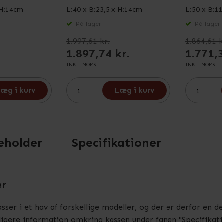
 H:14cm
L:40 x B:23,5 x H:14cm
L:50 x B:1
På lager
På lager
1.997,61 kr.
1.864,61 k
1.897,74 kr.
1.771,
INKL. MOMS
INKL. MOMS
æg i kurv
Læg i kurv
eholder
Specifikationer
er
asser i et hav af forskellige modeller, og der er derfor en 
ligere information omkring kassen under fanen "Specifikati