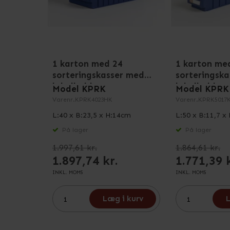
1 karton med 24
1 karton me
sorteringskasser med
sorteringsk
labelholdere
labelholdere
Model KPRK
Model KPRK
Varenr.
KPRK4023HK
Varenr.
KPRK5017
L:40 x B:23,5 x H:14cm
L:50 x B:11,7 x
På lager
På lager
1.997,61 kr.
1.864,61 kr.
1.897,74 kr.
1.771,39 
INKL. MOMS
INKL. MOMS
Læg i kurv
L