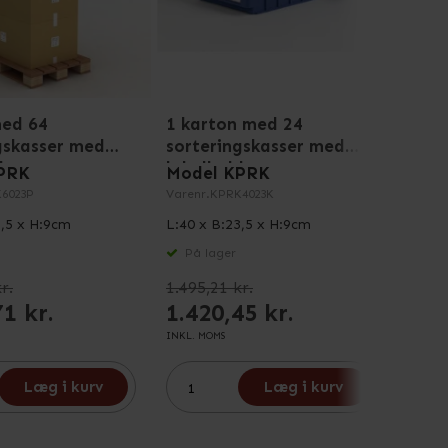
med 64
1 karton med 24
1 pa
gskasser med
sorteringskasser med
sort
dere
labelholdere
labe
PRK
Model KPRK
Mode
6023P
Varenr.
KPRK4023K
Varenr
3,5 x H:9cm
L:40 x B:23,5 x H:9cm
L:60 x
På lager
På 
r.
1.495,21 kr.
4.816
71 kr.
1.420,45 kr.
4.3
INKL. MOMS
INKL. M
Læg i kurv
Læg i kurv