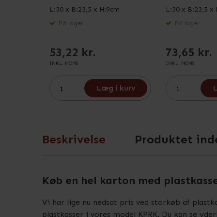
L:30 x B:23,5 x H:9cm
L:30 x B:23,5 x
På lager
På lager
53,22 kr.
73,65 kr.
INKL. MOMS
INKL. MOMS
Læg i kurv
L
Beskrivelse
Produktet ind
Køb en hel karton med plastkass
Vi har lige nu nedsat pris ved storkøb af plastk
plastkasser i vores model KPRK. Du kan se yder