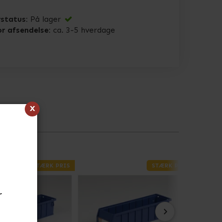
status:
På lager
or afsendelse:
ca. 3-5 hverdage
x
STÆRK PRIS
STÆRK PRIS
r