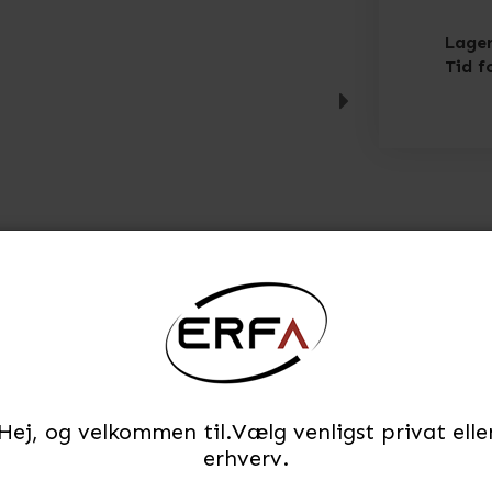
Lager
Tid f
STÆRK PRIS
Hej, og velkommen til.Vælg venligst privat elle
erhverv.