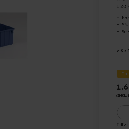
Varenr
L:30 
Kom
5% 
Se 
> Se 
Du 
1.6
(INKL.
Tilføj