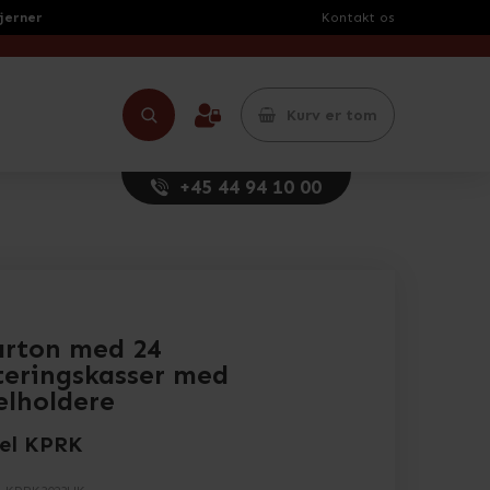
tjerner
Kontakt os
Kurv er tom
+45 44 94 10 00
arton med 24
teringskasser med
elholdere
el KPRK