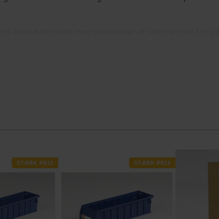
også købe hele paller med plastkasser af samme type for yd
ret eller skal indrette et helt nyt værksted med en del pla
STÆRK PRIS
STÆRK PRIS