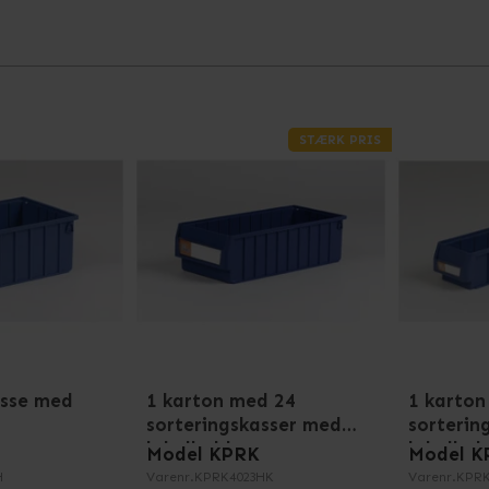
STÆRK PRIS
asse med
1 karton med 24
1 karton
sorteringskasser med
sorterin
labelholdere
labelhol
Model KPRK
Model K
H
Varenr.
KPRK4023HK
Varenr.
KPRK