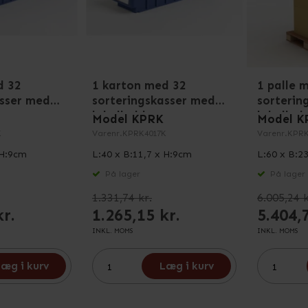
d 32
1 karton med 32
1 palle 
asser med
sorteringskasser med
sorterin
labelholdere
labelhol
Model KPRK
Model K
K
Varenr.
KPRK4017K
Varenr.
KPRK
 H:9cm
L:40 x B:11,7 x H:9cm
L:60 x B:2
På lager
På lager
1.331,74 kr.
6.005,24 k
kr.
1.265,15 kr.
5.404,
INKL. MOMS
INKL. MOMS
æg i kurv
Læg i kurv