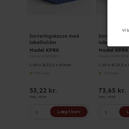
Vi 
Sorteringskasse med
Sorteringsk
labelholder
labelholder
Model KPRK
Model KPRK
Varenr.
KPRK3023
Varenr.
KPRK3023
L:30 x B:23,5 x H:9cm
L:30 x B:23,5 x
På lager
På lager
53,22 kr.
73,65 kr.
INKL. MOMS
INKL. MOMS
Læg i kurv
L