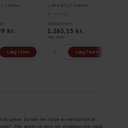
1,7 x H:9cm
L:40 x B:11,7 x H:9cm
L:60 x
På lager
På 
r.
1.331,74 kr.
6.005
39 kr.
1.265,15 kr.
5.4
INKL. MOMS
INKL. M
Læg i kurv
Læg i kurv
del at spare. Du kan her købe en hel karton af
oner". Mål, antal og navn på modellen står også