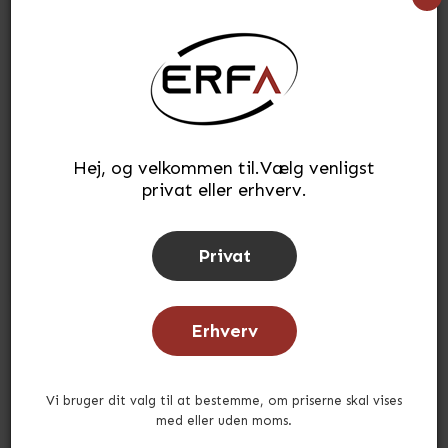
360,15
kr.
(INKL. MOMS)
Læg i kurv
stk.
Hej, og velkommen til.Vælg venligst
privat eller erhverv.
Tilføj til ønskeliste
Lagerstatus:
På lager
Privat
Tid for afsendelse:
ca. 2-3 uger
Erhverv
Andre købte også
Vi bruger dit valg til at bestemme, om priserne skal vises
med eller uden moms.