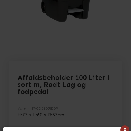
Affaldsbeholder 100 Liter i
sort m, Rødt Låg og
fodpedal
Varenr.
TPCOB100REDP
H:77 x L:60 x B:57cm
x
> Se fuld beskrivelse
> Se specifikationer