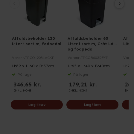
Affaldsbeholder 120
Affaldsbeholder 60
Affa
Liter i sort m, fodpedal
Liter i sort m, Gråt Låg
Liter
og fodpedal
Varenr.
TPCO120BLACKP
Varenr.
TPCOB60GREYP
Varen
H:89 x L:60 x B:57cm
H:65 x L:40 x B:40cm
H:79 
På lager
På lager
På 
346,65 kr.
179,21 kr.
262
INKL. MOMS
INKL. MOMS
INKL.
Læg i kurv
Læg i kurv