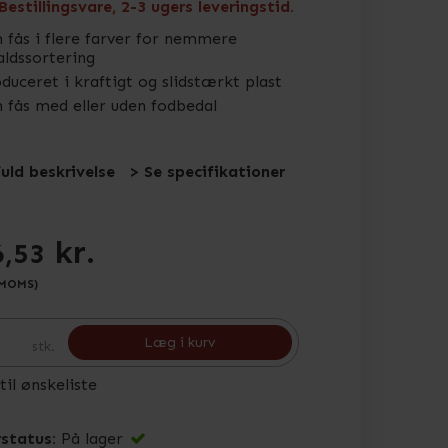
Bestillingsvare, 2-3 ugers leveringstid.
 fås i flere farver for nemmere
aldssortering
duceret i kraftigt og slidstærkt plast
 fås med eller uden fodbedal
fuld beskrivelse
> Se specifikationer
kr.
6,53
 MOMS)
Læg i kurv
stk.
 til ønskeliste
status:
På lager