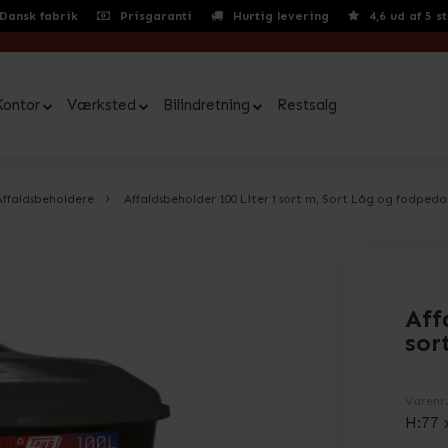
Dansk fabrik
Prisgaranti
Hurtig levering
4,6 ud af 5 s
Kontor
Værksted
Bilindretning
Restsalg
Affaldsbeholdere
Affaldsbeholder 100 Liter i sort m, Sort Låg og fodpeda
Aff
sor
Varenr
H:77 