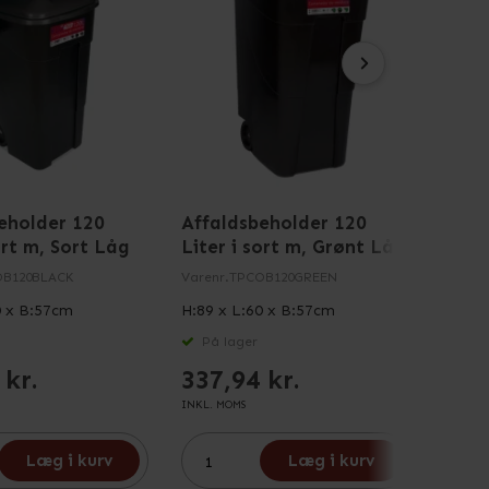
eholder 120
Affaldsbeholder 120
Affa
ort m, Sort Låg
Liter i sort m, Grønt Låg
i sor
fodp
OB120BLACK
Varenr.
TPCOB120GREEN
Varenr
0 x B:57cm
H:89 x L:60 x B:57cm
H:51 
På lager
På 
 kr.
337,94 kr.
179
INKL. MOMS
INKL. M
Læg i kurv
Læg i kurv