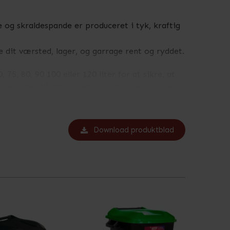
 og skraldespande er produceret i tyk, kraftig
e dit værsted, lager, og garrage rent og ryddet.
75, 80, 90 100 eller 120 liter for at sikre, at
beholder til dit skur eller en stor neholder en
 farver at vælge imellem. Vælg din yndlingsfarve
Download produktblad
tholde en stilfuld og mere overskuelig
d for at åbne og lukke beholderen hands-free,
 affaldshåndtering mere hygiejnisk og bekvemt