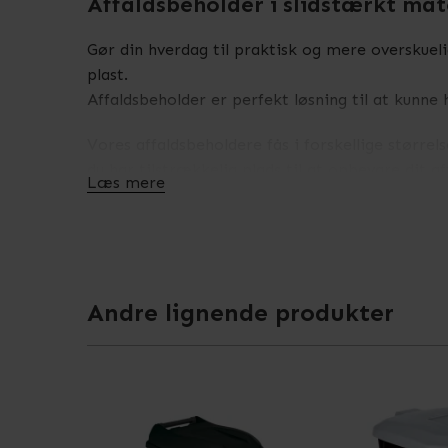
Affaldsbeholder i slidstærkt mat
Gør din hverdag til praktisk og mere overskuel
plast.
Affaldsbeholder er perfekt løsning til at kunne
Vores affaldsbeholdere fås i forskellige størrels
du har tilstrækkelig plads til at opbevare dit a
Læs mere
til din have, har vi det, du leder efter.
Hvis du ønsker at tilføje en smule farve og pers
eller brug farverne til at opdele din affaldso
affaldshåndtering.
Andre lignende produkter
Vores affaldsbeholdere fås også i to praktiske
hvilket er ideelt, når du har fyldte hænder ell
end nogensinde før.