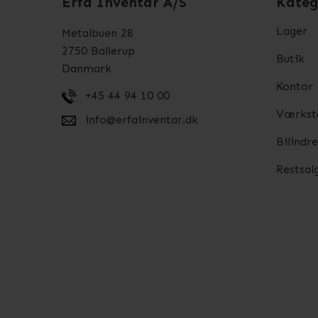
Erfa Inventar A/S
Kateg
Lager
Metalbuen 28
2750 Ballerup
Butik
Danmark
Kontor
+45 44 94 10 00
Værkst
info@erfainventar.dk
Bilindr
Restsal