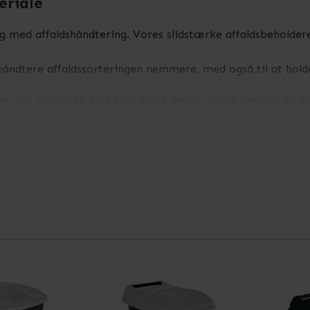
eriale
ig med affaldshåndtering. Vores slidstærke affaldsbeholdere
 håndtere affaldssorteringen nemmere, med også til at hold
er, der passer til dine specifikke behov. Vælg mellem 50, 60, 
ffald uden unødig besvær. Uanset om du har brug for en lille 
onlighed til din affaldshåndtering, tilbyder vi et udvalg af
rtering efter kommunens anbefalede. På den måde kan du opre
 varianter: med og uden fodpedal. Pedalen giver dig mulighe
er ønsker at undgå direkte kontakt med affaldet. Dette gør