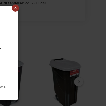
or afsendelse:
ca. 2-3 uger
x
r
oms.