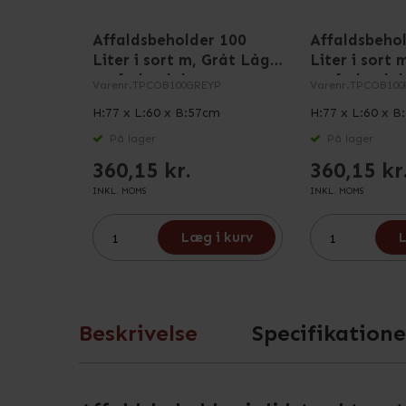
Affaldsbeholder 100
Affaldsbeho
Liter i sort m, Gråt Låg
Liter i sort
og fodpedal
og fodpedal
Varenr.
TPCOB100GREYP
Varenr.
TPCOB100
H:77 x L:60 x B:57cm
H:77 x L:60 x B
På lager
På lager
360,15 kr.
360,15 kr
INKL. MOMS
INKL. MOMS
Læg i kurv
L
Beskrivelse
Specifikatione