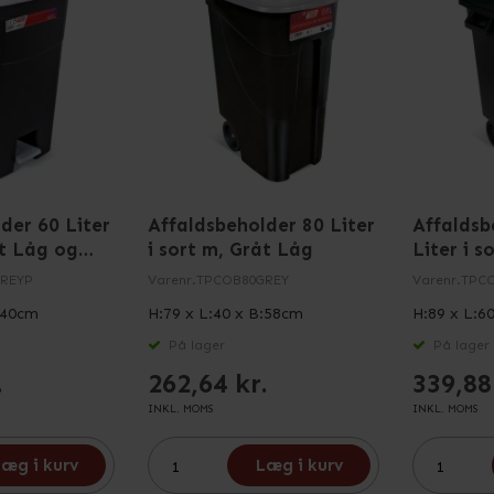
der 60 Liter
Affaldsbeholder 80 Liter
Affaldsb
åt Låg og
i sort m, Gråt Låg
Liter i s
REYP
Varenr.
TPCOB80GREY
Varenr.
TPC
:40cm
H:79 x L:40 x B:58cm
H:89 x L:6
På lager
På lager
.
262,64 kr.
339,88
INKL. MOMS
INKL. MOMS
æg i kurv
Læg i kurv