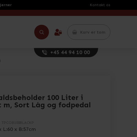
tjerner
Kontakt os
Kurv er tom
+45 44 94 10 00
l
aldsbeholder 100 Liter i
t m, Sort Låg og fodpedal
.
TPCOB100BLACKP
x L:60 x B:57cm