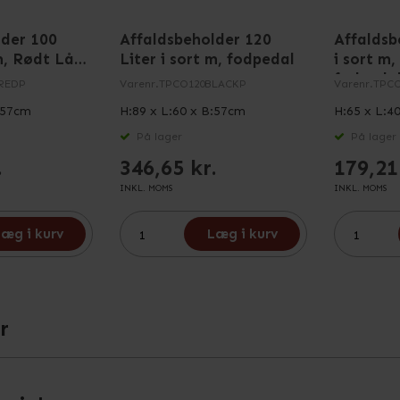
lder 100
Affaldsbeholder 120
Affaldsb
 m, Rødt Låg
Liter i sort m, fodpedal
i sort m
fodpeda
REDP
Varenr.
TPCO120BLACKP
Varenr.
TPC
:57cm
H:89 x L:60 x B:57cm
H:65 x L:4
På lager
På lager
.
346,65 kr.
179,21
INKL. MOMS
INKL. MOMS
æg i kurv
Læg i kurv
r