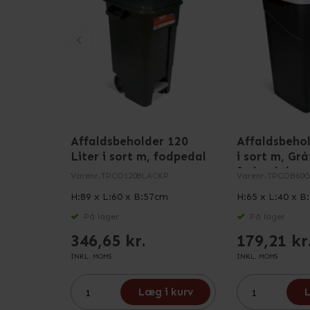
Affaldsbeholder 120
Affaldsbehol
Liter i sort m, fodpedal
i sort m, Gr
fodpedal
Varenr.
TPCO120BLACKP
Varenr.
TPCOB60G
H:89 x L:60 x B:57cm
H:65 x L:40 x B
På lager
På lager
346,65 kr.
179,21 kr
INKL. MOMS
INKL. MOMS
Læg i kurv
L