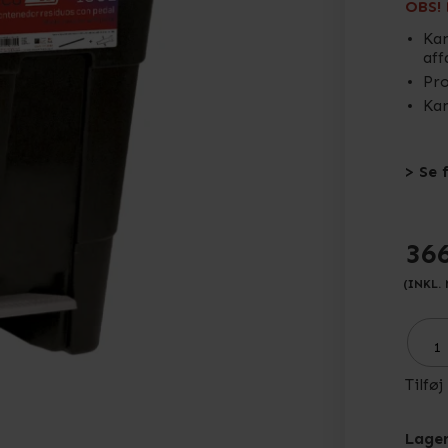
OBS! 
Kan
aff
Pro
Kan
> Se 
36
(INKL.
Tilføj
Lager