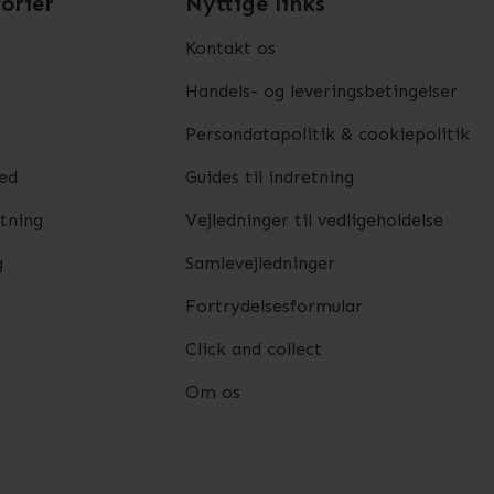
orier
Nyttige links
Kontakt os
Handels- og leveringsbetingelser
Persondatapolitik & cookiepolitik
ed
Guides til indretning
etning
Vejledninger til vedligeholdelse
g
Samlevejledninger
Fortrydelsesformular
Click and collect
Om os