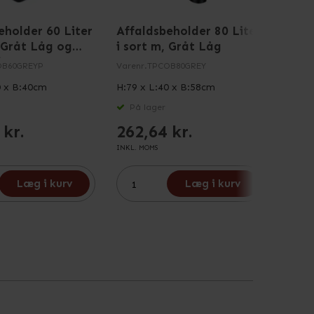
eholder 60 Liter
Affaldsbeholder 80 Liter
Affa
, Gråt Låg og
i sort m, Gråt Låg
Liter
l
OB60GREYP
Varenr.
TPCOB80GREY
Varenr
0 x B:40cm
H:79 x L:40 x B:58cm
H:89 
På lager
På 
 kr.
262,64 kr.
339
INKL. MOMS
INKL. M
Læg i kurv
Læg i kurv