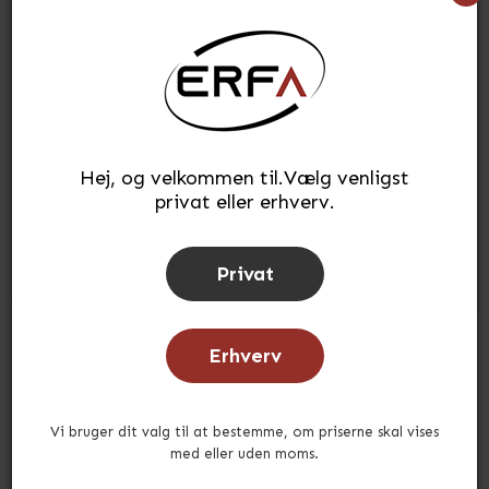
546,94
kr.
(INKL. MOMS)
Læg i kurv
stk.
Hej, og velkommen til.Vælg venligst
Tilføj til ønskeliste
privat eller erhverv.
Lagerstatus:
På lager
Tid for afsendelse:
ca. 2-3 uger
Privat
Erhverv
Andre købte også
Vi bruger dit valg til at bestemme, om priserne skal vises
med eller uden moms.