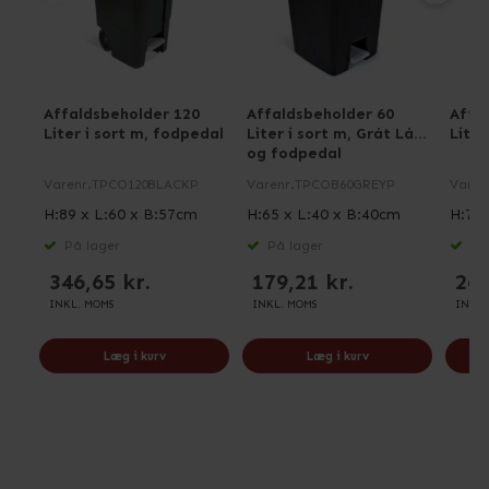
Affaldsbeholder 120
Affaldsbeholder 60
Affa
Liter i sort m, fodpedal
Liter i sort m, Gråt Låg
Liter
og fodpedal
Varenr.
TPCO120BLACKP
Varenr.
TPCOB60GREYP
Varen
H:89 x L:60 x B:57cm
H:65 x L:40 x B:40cm
H:79 
På lager
På lager
På 
346,65 kr.
179,21 kr.
262
INKL. MOMS
INKL. MOMS
INKL.
Læg i kurv
Læg i kurv