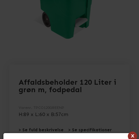
Affaldsbeholder 120 Liter i
grøn m, fodpedal
Varenr.
TPCO120GREENP
H:89 x L:60 x B:57cm
> Se fuld beskrivelse
> Se specifikationer
x