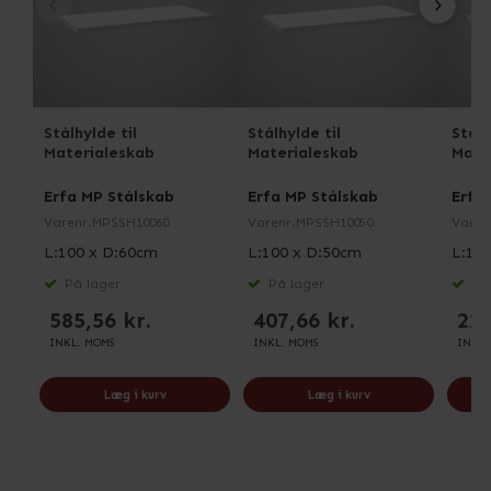
Stålhylde til
Stålhylde til
Stålh
Materialeskab
Materialeskab
Mate
Erfa MP Stålskab
Erfa MP Stålskab
Erfa
Varenr.
MPSSH10060
Varenr.
MPSSH10050
Varen
L:100 x D:60cm
L:100 x D:50cm
L:10
På lager
På lager
På 
585,56 kr.
407,66 kr.
220
INKL. MOMS
INKL. MOMS
INKL.
Læg i kurv
Læg i kurv