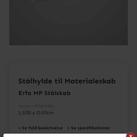
Stålhylde til Materialeskab
Erfa MP Stålskab
Varenr.
MPSSH10030
L:100 x D:30cm
> Se fuld beskrivelse
> Se specifikationer
x