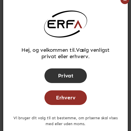
269,80
kr.
(INKL. MOMS)
Læg i kurv
stk.
Tilføj til ønskeliste
Hej, og velkommen til.Vælg venligst
privat eller erhverv.
Lagerstatus:
På lager
Tid for afsendelse:
ca. 3-5 hverdage
Privat
Erhverv
Andre købte også
Vi bruger dit valg til at bestemme, om priserne skal vises
med eller uden moms.