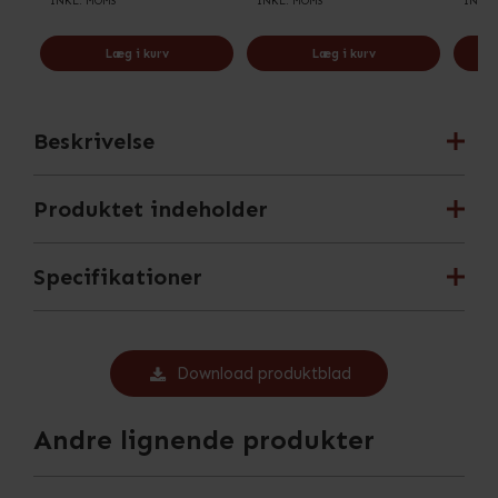
INKL. MOMS
INKL. MOMS
INKL.
Læg i kurv
Læg i kurv
Beskrivelse
Produktet indeholder
Specifikationer
Download produktblad
Andre lignende produkter