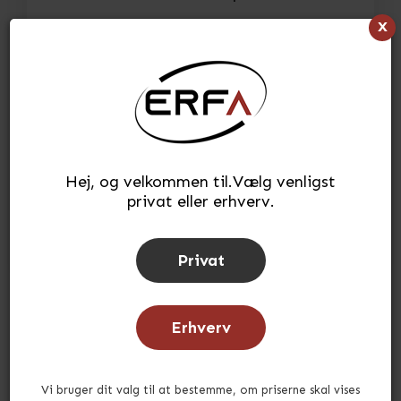
x
3.967,74
kr.
(INKL. MOMS)
Læg i kurv
stk.
Tilføj til ønskeliste
Hej, og velkommen til.Vælg venligst
privat eller erhverv.
Lagerstatus:
På lager
Tid for afsendelse:
ca. 3-5 hverdage
Privat
Erhverv
Andre købte også
Vi bruger dit valg til at bestemme, om priserne skal vises