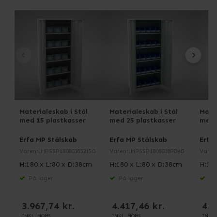
Materialeskab i Stål
Materialeskab i Stål
Mater
med 15 plastkasser
med 25 plastkasser
med 
Erfa MP Stålskab
Erfa MP Stålskab
Erfa
Varenr.
MPSSP18080383215G
Varenr.
MPSSP1808038PB4B
Varen
H:180 x L:80 x D:38cm
H:180 x L:80 x D:38cm
H:180
På lager
På lager
På 
3.967,74 kr.
4.417,46 kr.
4.9
INKL. MOMS
INKL. MOMS
INKL.