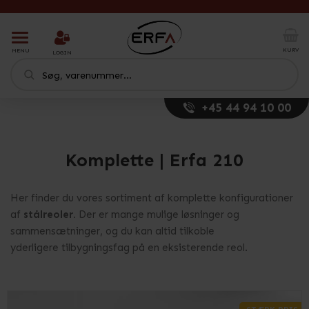
T
o
KURV
MENU
LOGIN
g
g
l
e
+45 44 94 10 00
n
a
v
i
Komplette | Erfa 210
g
a
t
Her finder du vores sortiment af komplette konfigurationer
i
af
stålreoler.
Der er mange mulige løsninger og
o
sammensætninger, og du kan altid tilkoble
n
yderligere tilbygningsfag på en eksisterende reol.