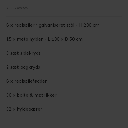
STB3F2000505
8 x reolsøjler i galvaniseret stål - H:200 cm
15 x metalhylder - L:100 x D:50 cm
3 sæt sidekryds
2 sæt bagkryds
8 x reolsøjlefødder
30 x bolte & møtrikker
32 x hyldebærer