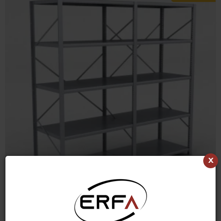
x
Stålreol 2 fag med 5 hylder