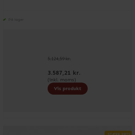
På lager
5.124,59 kr.
3.587,21 kr.
(inkl. moms)
Vis produkt
STÆRK PRIS