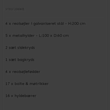
STB1F2000605
4 x reolsøjler i galvaniseret stål - H:200 cm
5 x metalhylder - L:100 x D:60 cm
2 sæt sidekryds
1 sæt bagkryds
4 x reolsøjlefødder
17 x bolte & møtrikker
16 x hyldebærer