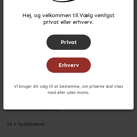
Hej, og velkommen til.Vælg venligst
STB2F2000605
privat eller erhverv.
6 x reolsøjler i galvaniseret stål - H:200 cm
Privat
10 x metalhylder - L:100 x D:60 cm
3 sæt sidekryds
Erhverv
2 sæt bagkryds
Vi bruger dit valg til at bestemme, om priserne skal vises
med eller uden moms.
6 x reolsøjlefødder
28 x bolte & møtrikker
24 x hyldebærer