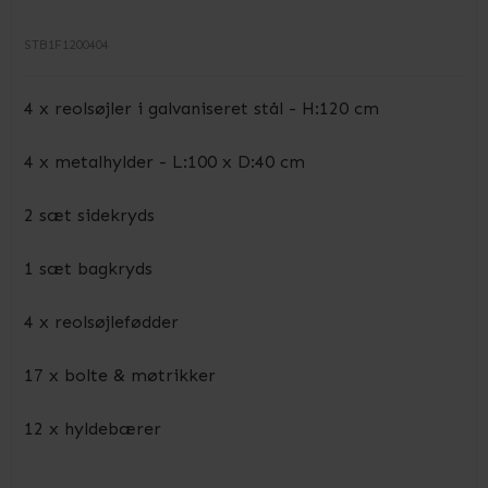
STB1F1200404
4 x reolsøjler i galvaniseret stål - H:120 cm
4 x metalhylder - L:100 x D:40 cm
2 sæt sidekryds
1 sæt bagkryds
4 x reolsøjlefødder
17 x bolte & møtrikker
12 x hyldebærer