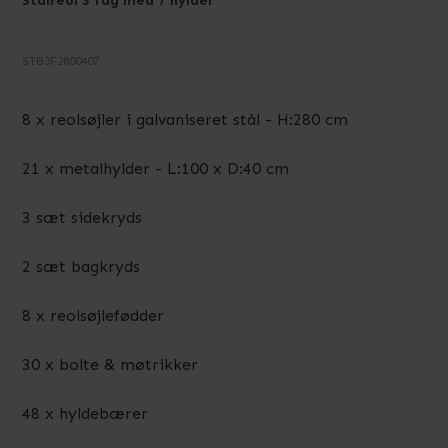
Stålreol 3 fag med 7 hylder
STB3F2800407
8 x reolsøjler i galvaniseret stål - H:280 cm
21 x metalhylder - L:100 x D:40 cm
3 sæt sidekryds
2 sæt bagkryds
8 x reolsøjlefødder
30 x bolte & møtrikker
48 x hyldebærer