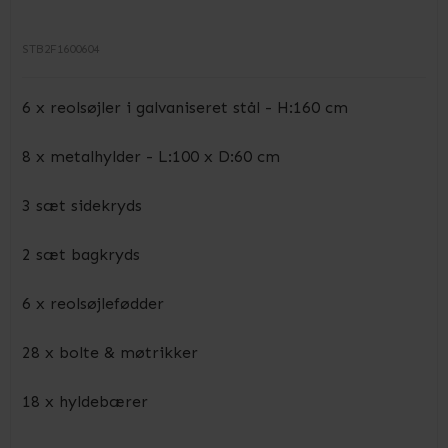
STB2F1600604
6 x reolsøjler i galvaniseret stål - H:160 cm
8 x metalhylder - L:100 x D:60 cm
3 sæt sidekryds
2 sæt bagkryds
6 x reolsøjlefødder
28 x bolte & møtrikker
18 x hyldebærer