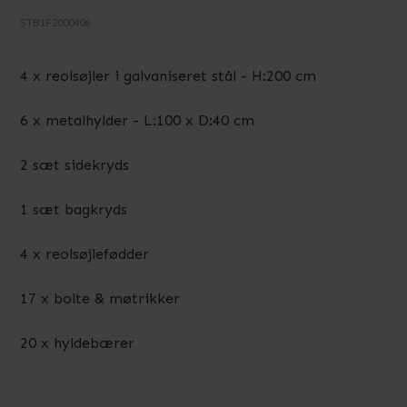
STB1F2000406
4 x reolsøjler i galvaniseret stål - H:200 cm
6 x metalhylder - L:100 x D:40 cm
2 sæt sidekryds
1 sæt bagkryds
4 x reolsøjlefødder
17 x bolte & møtrikker
20 x hyldebærer