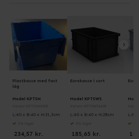
Plastkasse med fast
Eurokasse i sort
Eurok
låg
Model KPTSN
Model KPTSWS
Mode
Varenr.
KPTSN6431B
Varenr.
KPTSWS6428
Varen
L:60 x B:40 x H:31,5cm
L:60 x B:40 x H:28cm
L:60 
På lager
På lager
På 
234,57 kr.
185,65 kr.
185