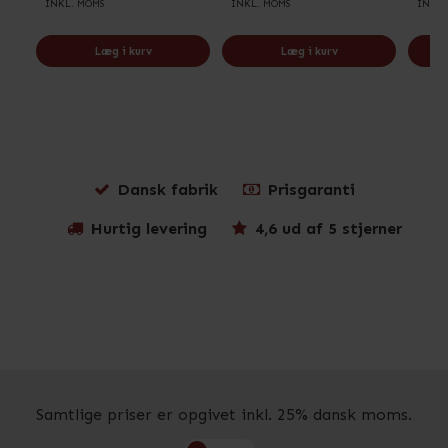
INKL. MOMS
INKL. MOMS
INKL.
Læg i kurv
Læg i kurv
Dansk fabrik
Prisgaranti
Hurtig levering
4,6 ud af 5 stjerner
Samtlige priser er opgivet inkl. 25% dansk moms.