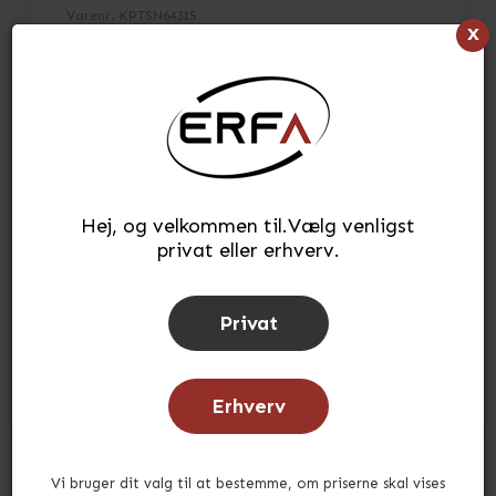
Varenr.
KPTSN6431S
x
L:60 x B:40 x H:31,5cm
> Se fuld beskrivelse
> Se specifikationer
234,58
kr.
(INKL. MOMS)
Hej, og velkommen til.Vælg venligst
privat eller erhverv.
Læg i kurv
stk.
Tilføj til ønskeliste
Privat
Lagerstatus:
På lager
Tid for afsendelse:
ca. 3-5 hverdage
Erhverv
Vi bruger dit valg til at bestemme, om priserne skal vises