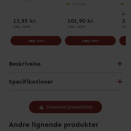
På lager
På 
4.70
13,85 kr.
101,90 kr.
3.2
INKL. MOMS
INKL. MOMS
INKL.
Læg i kurv
Læg i kurv
Beskrivelse
Specifikationer
Download produktblad
Andre lignende produkter