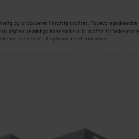
lig og produceret i kraftig kvalitet. Fødevaregodkendte p
kke afgiver skadelige kemikalier eller stoffer til fødevarer
kkener, men også til opbevaring af fødevarer.
menhæng og til et stort udvalg af varer. Plastkassen er ne
ssen er forstærket, så den er ekstra holdbar og har en levet
 til denne plastkasse
. Et låg til en fødevaregodkendt plastk
lige størrelser, og der kan tilkøbes låg til alle varianter.
 mere information.