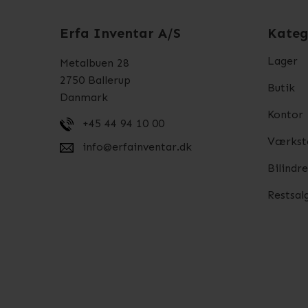
Erfa Inventar A/S
Kateg
Lager
Metalbuen 28
2750 Ballerup
Butik
Danmark
Kontor
+45 44 94 10 00
Værkst
info@erfainventar.dk
Bilindr
Restsal