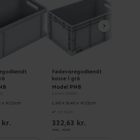
egodkendt
Fødevaregodkendt
Føde
rå
kasse i grå
kasse
NB
Model PNB
Mode
0
Varenr.
PNB65
Varenr
0 x H:22cm
L:60 x B:40 x H:32cm
L:60 
På lager
På 
 kr.
332,63 kr.
277
INKL. MOMS
INKL. M