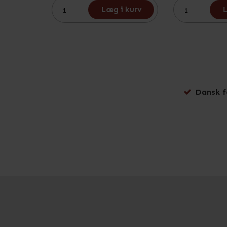
Læg i kurv
L
Dansk f