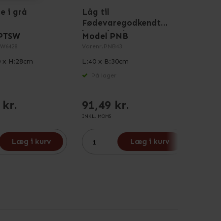
e i grå
Låg til
Eurok
Fødevaregodkendt
kasse i grå
PTSW
Model PNB
Mode
W6428
Varenr.
PNB43
Varenr
0 x H:28cm
L:40 x B:30cm
L:60 
På lager
På 
 kr.
91,49 kr.
113
INKL. MOMS
INKL. M
Læg i kurv
Læg i kurv