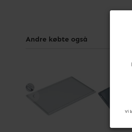
Andre købte også
Vi 