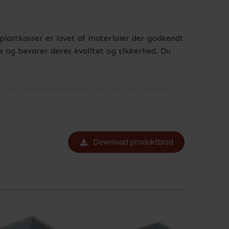
lastkasser er lavet af materialer der godkendt
ne og bevarer deres kvalitet og sikkerhed. Du
m at transportere rundt, da den kan stables
id på flere år. For ekstra sikkerhed ved
asse sikre, at beskytter indholdet mod støv,
Download produktblad