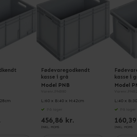
dkendt
Fødevaregodkendt
Fødevar
kasse i grå
kasse i g
Model PNB
Model P
Varenr.
PNB80
Varenr.
PNB2
:28cm
L:60 x B:40 x H:42cm
L:40 x B:3
På lager
På lager
.
456,86 kr.
160,39
INKL. MOMS
INKL. MOMS