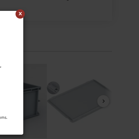
x
r
oms.