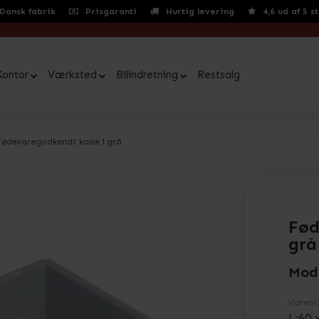
Dansk fabrik
Prisgaranti
Hurtig levering
4,6 ud af 5 s
Kontor
Værksted
Bilindretning
Restsalg
Fødevaregodkendt kasse i grå
Fød
grå
Mod
Varenr
L:60 