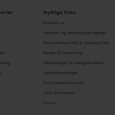
orier
Nyttige links
Kontakt os
Handels- og leveringsbetingelser
Persondatapolitik & cookiepolitik
ed
Guides til indretning
etning
Vejledninger til vedligeholdelse
g
Samlevejledninger
Fortrydelsesformular
Click and collect
Om os