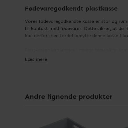
Fødevaregodkendt plastkasse
Vores fødevaregodkendte kasse er stor og rumme
til kontakt med fødevarer. Dette sikrer, at de i
kan derfor med fordel benytte denne kasse i kø
Plastkassen kan bruges i mange forskellige sam
men kvaliteten er også helt i top. Bunden af ka
Læs mere
opbevaring af dine fødevare, kan du tilkøbe
låg
snavs og fugt.
Du finder fødevaregodkendte plastkasser i forskel
Andre lignende produkter
Se også specifikationer for dette produkt, for