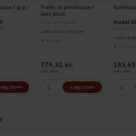
asse i grå -
Tralle til plastkasse i
Eurokass
sort plast
W
Model K
Varenr.
KPTR6242QP
0G
Varenr.
KPTS
L:60 x B:40 x H:15cm
L:60 x B:4
På lager
På lager
779,31 kr.
185,65
INKL. MOMS
INKL. MOMS
æg i kurv
Læg i kurv
r