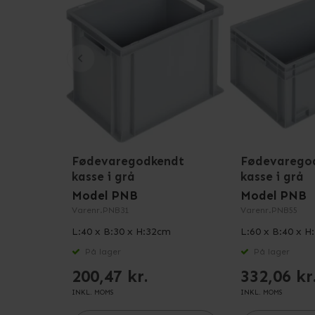
Fødevaregodkendt
Fødevarego
kasse i grå
kasse i grå
Model PNB
Model PNB
Varenr.
PNB31
Varenr.
PNB55
L:40 x B:30 x H:32cm
L:60 x B:40 x H
På lager
På lager
200,47 kr.
332,06 kr
INKL. MOMS
INKL. MOMS