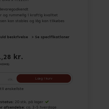
devaregodkendt
r og rummelig i kraftig kvalitet
sen kan stables og låg kan tilkøbes
fuld beskrivelse
> Se specifikationer
kr.
1,28
 MOMS)
Læg i kurv
stk.
 til ønskeliste
status:
20
stk.
på lager
or afsendelse:
ca. 3-5 hverdage