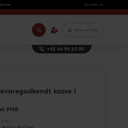
tjerner
Kontakt os
Kurv er tom
+45 44 94 10 00
evaregodkendt kasse i
el PNB
.
PNB24
x B:40 x H:12cm