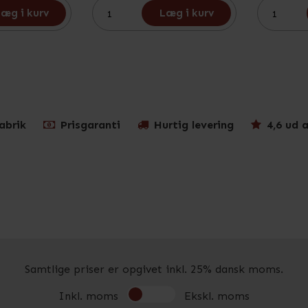
æg i kurv
Læg i kurv
abrik
Prisgaranti
Hurtig levering
4,6 ud a
Samtlige priser er opgivet inkl. 25% dansk moms.
Inkl. moms
Ekskl. moms