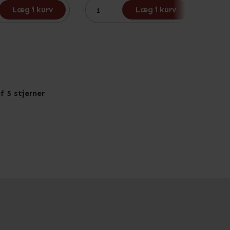
Læg i kurv
Læg i kurv
f 5 stjerner