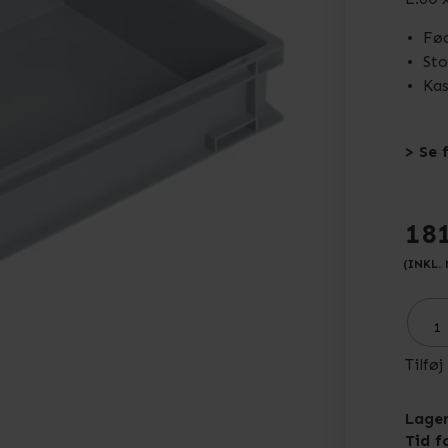
Fø
Sto
Kas
> Se 
18
(INKL.
Tilføj
Lager
Tid f