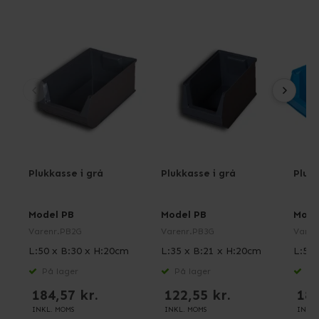
Plukkasse i grå
Plukkasse i grå
Plukk
Model PB
Model PB
Mode
Varenr.
PB2G
Varenr.
PB3G
Varen
L:50 x B:30 x H:20cm
L:35 x B:21 x H:20cm
L:50 
På lager
På lager
På 
184,57 kr.
122,55 kr.
184
INKL. MOMS
INKL. MOMS
INKL.