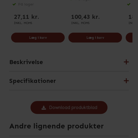
På lager
På 
27,11 kr.
100,43 kr.
184
INKL. MOMS
INKL. MOMS
INKL.
Læg i kurv
Læg i kurv
Beskrivelse
Specifikationer
Download produktblad
Andre lignende produkter