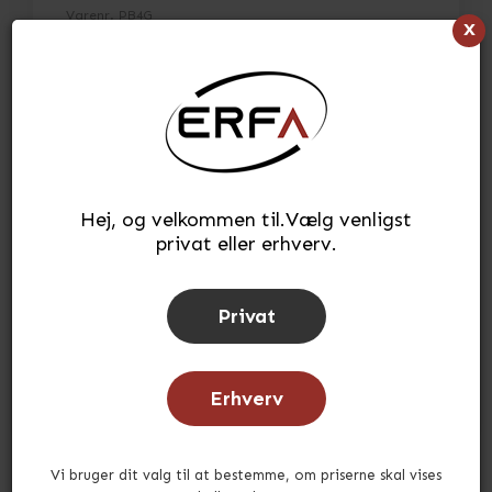
Varenr.
PB4G
x
L:23 x B:15 x H:13cm
> Se fuld beskrivelse
> Se specifikationer
45,74
kr.
(INKL. MOMS)
Hej, og velkommen til.Vælg venligst
privat eller erhverv.
Læg i kurv
stk.
Tilføj til ønskeliste
Privat
Lagerstatus:
78
stk.
på lager
Tid for afsendelse:
ca. 3-5 hverdage
Erhverv
Vi bruger dit valg til at bestemme, om priserne skal vises