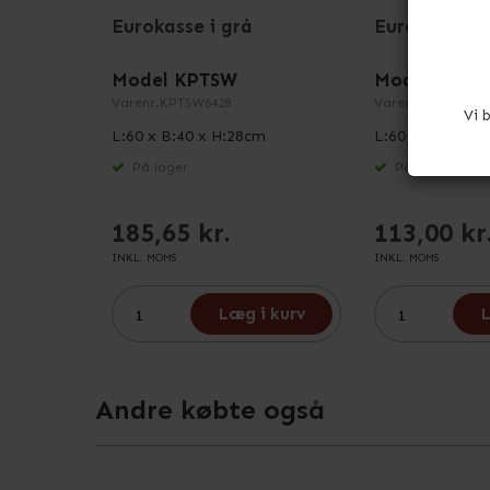
Eurokasse i grå
Eurokasse i 
Model KPTSW
Model KPTS
Varenr.
KPTSW6428
Varenr.
KPTSW641
Vi 
L:60 x B:40 x H:28cm
L:60 x B:40 x H
På lager
På lager
185,65 kr.
113,00 kr
INKL. MOMS
INKL. MOMS
Læg i kurv
L
Andre købte også