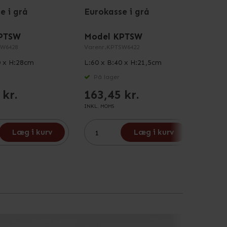
e i grå
Eurokasse i grå
Euro
PTSW
Model KPTSW
Mode
W6428
Varenr.
KPTSW6422
Varenr
0 x H:28cm
L:60 x B:40 x H:21,5cm
L:60 
På lager
På 
 kr.
163,45 kr.
113
INKL. MOMS
INKL. M
Læg i kurv
Læg i kurv