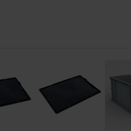
amt vores
Plastkasser med fast låg
her.