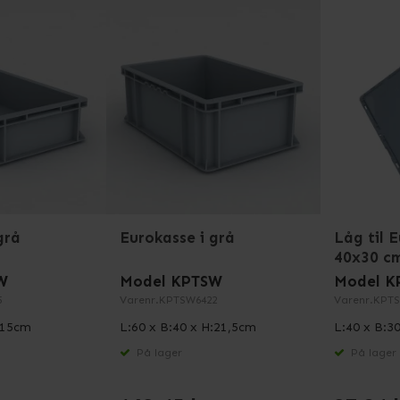
grå
Eurokasse i grå
Låg til E
40x30 c
W
Model KPTSW
Model K
5
Varenr.
KPTSW6422
Varenr.
KPTS
:15cm
L:60 x B:40 x H:21,5cm
L:40 x B:3
På lager
På lager