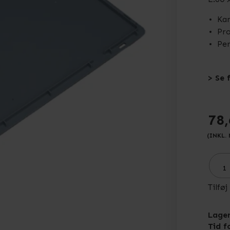
Kan
Pro
Per
> Se 
78
(INKL.
Tilføj
Lager
Tid f