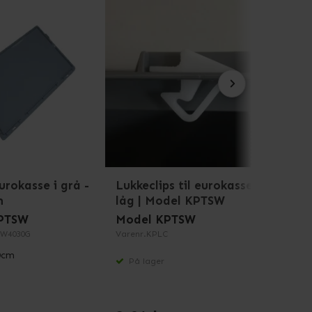
urokasse i grå -
Lukkeclips til eurokasse
Lukke
m
låg | Model KPTSW
låg 
PTSW
Model KPTSW
Mode
W4030G
Varenr.
KPLC
Varenr
0cm
På lager
På 