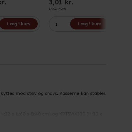
kr.
3,01 kr.
3,01
INKL. MOMS
INKL. M
Læg i kurv
Læg i kurv
beskyttes mod støv og snavs. Kasserne kan stables
 (H:22 x L:60 x B:40 cm) og KPTSW4330 (H:30 x