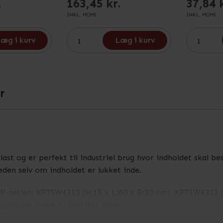
.
163,45 kr.
37,84 
INKL. MOMS
INKL. MOMS
æg i kurv
Læg i kurv
r
plast og er perfekt til industriel brug hvor indholdet skal 
eden selv om indholdet er lukket inde.
PTSW-serien: KPTSW4315 (H:15 x L:60 x B:30 cm), KPTSW4322
assetype inden du bestiller låget.