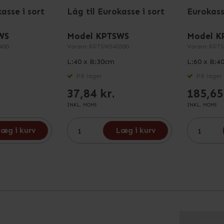
asse i sort
Låg til Eurokasse i sort
Eurokass
WS
Model KPTSWS
Model K
40G
Varenr.
KPTSWS4030G
Varenr.
KPTS
L:40 x B:30cm
L:60 x B:4
På lager
På lager
37,84 kr.
185,65
INKL. MOMS
INKL. MOMS
æg i kurv
Læg i kurv