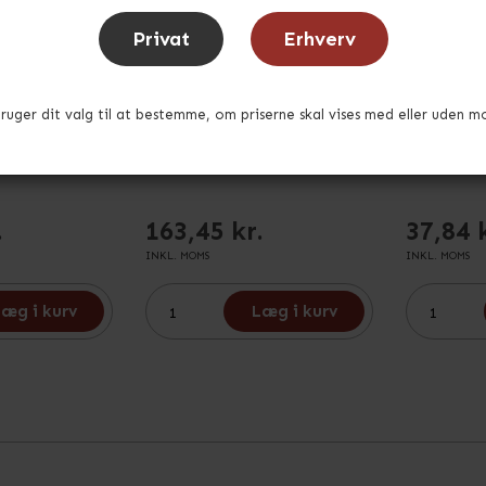
grå
Eurokasse i grå
Låg til E
Privat
Erhverv
40x30 c
W
Model KPTSW
Model K
5
Varenr.
KPTSW6422
Varenr.
KPTS
bruger dit valg til at bestemme, om priserne skal vises med eller uden m
:15cm
L:60 x B:40 x H:21,5cm
L:40 x B:3
På lager
På lager
.
163,45 kr.
37,84 
INKL. MOMS
INKL. MOMS
æg i kurv
Læg i kurv