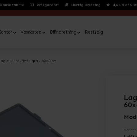
Dansk fabrik
Prisgaranti
Hurtig levering
4,6 ud af 5 s
Kontor
Værksted
Bilindretning
Restsalg
Låg til Eurokasse i grå - 60x40 cm
Låg
60x
Mod
Varenr
L:60 