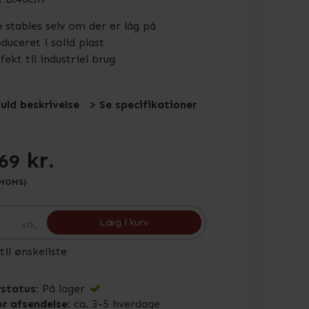
 stables selv om der er låg på
duceret i solid plast
fekt til industriel brug
fuld beskrivelse
> Se specifikationer
kr.
,69
 MOMS)
Læg i kurv
stk.
 til ønskeliste
status:
På lager
or afsendelse:
ca. 3-5 hverdage