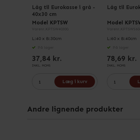
Låg til Eurokasse i grå -
Låg til Eurok
40x30 cm
Model KPTSW
Model KPTS
Varenr.
KPTSW4030G
Varenr.
KPTSWS60
L:40 x B:30cm
L:60 x B:40cm
På lager
På lager
37,84 kr.
78,69 kr.
INKL. MOMS
INKL. MOMS
Læg i kurv
L
Andre lignende produkter