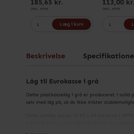
185,65 kr.
113,00 kr
INKL. MOMS
INKL. MOMS
Læg i kurv
L
Beskrivelse
Specifikatione
Låg til Eurokasse i grå
Dette plastkasselåg i grå er produceret i solid 
selv med låg på, så du ikke mister stablemuligh
Dette platlåg passer til 60 x 40 kasserne i K
L:60 x B:40 cm). Tjek altid at du har den rette k