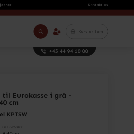
tjerner
Kontakt os
Kurv er tom
+45 44 94 10 00
 til Eurokasse i grå -
40 cm
el KPTSW
.
KPTSW6040G
x B:40cm