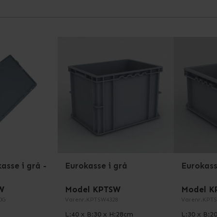
asse i grå -
Eurokasse i grå
Eurokass
W
Model KPTSW
Model K
0G
Varenr.
KPTSW4328
Varenr.
KPTS
L:40 x B:30 x H:28cm
L:30 x B:2