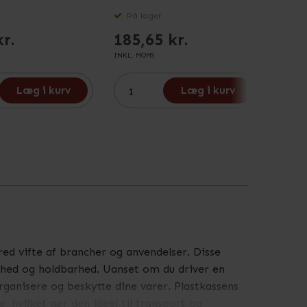
På lager
På 
kr.
185,65 kr.
113
INKL. MOMS
INKL. M
Læg i kurv
Læg i kurv
d vifte af brancher og anvendelser. Disse
lighed og holdbarhed. Uanset om du driver en
organisere og beskytte dine varer. Plastkassens
 hvilket gør den ideel til transport og