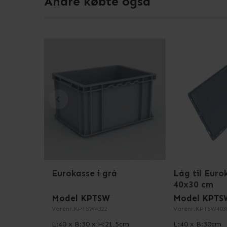
Andre købte også
Eurokasse i grå
Låg til Eurok
40x30 cm
Model KPTSW
Model KPTS
Varenr.
KPTSW4322
Varenr.
KPTSW403
L:40 x B:30 x H:21,5cm
L:40 x B:30cm