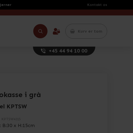
tjerner
Kontakt os
Kurv er tom
+45 44 94 10 00
okasse i grå
el KPTSW
.
KPTSW4315
x B:30 x H:15cm