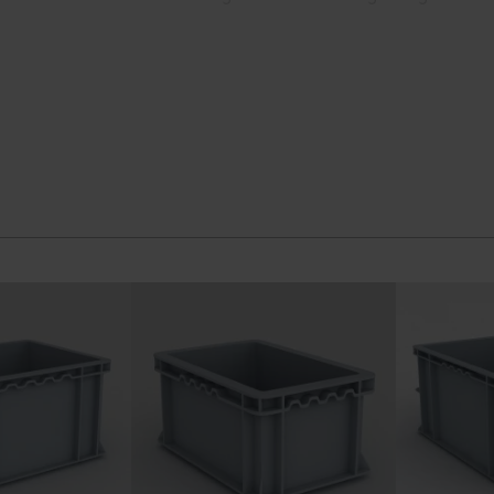
erfor garantere vi, at vores eurokasser lever op til de høje
de kan modstå de udfordringer, de bliver udsat for i din vir
er, og deres stablingsfunktion gør dem nemme at transporte
 mere information.