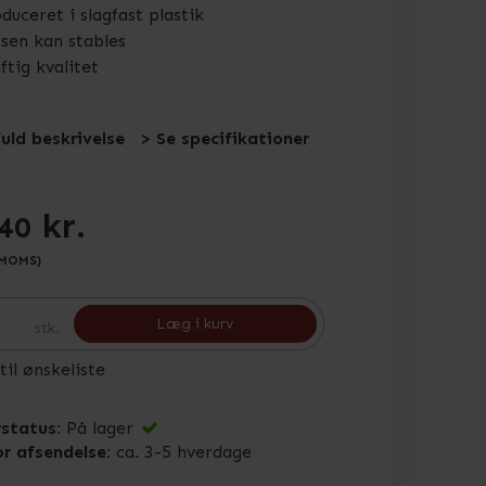
duceret i slagfast plastik
sen kan stables
ftig kvalitet
fuld beskrivelse
> Se specifikationer
kr.
,40
 MOMS)
Læg i kurv
stk.
 til ønskeliste
status:
På lager
or afsendelse:
ca. 3-5 hverdage