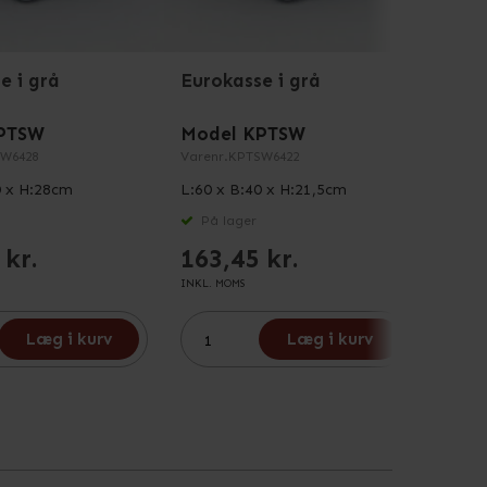
e i grå
Eurokasse i grå
Euro
PTSW
Model KPTSW
Mode
W6428
Varenr.
KPTSW6422
Varenr
0 x H:28cm
L:60 x B:40 x H:21,5cm
L:40 
På lager
På 
 kr.
163,45 kr.
103
INKL. MOMS
INKL. M
Læg i kurv
Læg i kurv