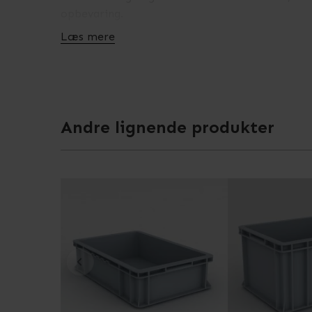
opbevaring.
Læs mere
Den bedste kvalitet er altafgørende for os, og d
er produceret i slagfast plastik, der sikrer, at 
at opbevare en bred vifte af varer og material
Se også specifikationer for dette produkt, for
Andre lignende produkter