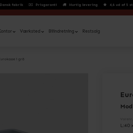
Dansk fabrik
Prisgaranti
Hurtig levering
4,6 ud af 5 s
Kontor
Værksted
Bilindretning
Restsalg
Eurokasse i grå
Eur
Mod
Varenr
L:40 