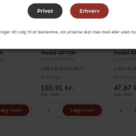
Privat
Erhverv
bruger dit valg til at bestemme, om priserne skal vises med eller uden m
asse i grå -
Eurokasse i grå
Eurokass
W
Model KPTSW
Model K
0G
Varenr.
KPTSW4328
Varenr.
KPTS
L:40 x B:30 x H:28cm
L:30 x B:2
På lager
På lager
103,91 kr.
47,67 
INKL. MOMS
INKL. MOMS
æg i kurv
Læg i kurv