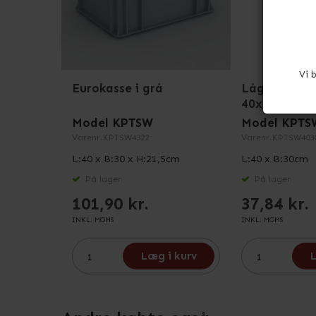
Vi 
Eurokasse i grå
Låg til Eurok
40x30 cm
Model KPTSW
Model KPTS
Varenr.
KPTSW4322
Varenr.
KPTSW403
L:40 x B:30 x H:21,5cm
L:40 x B:30cm
På lager
På lager
101,90 kr.
37,84 kr.
INKL. MOMS
INKL. MOMS
Læg i kurv
L