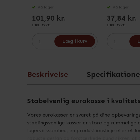
På lager
På lager
101,90 kr.
37,84 kr.
INKL. MOMS
INKL. MOMS
Læg i kurv
L
Beskrivelse
Specifikatione
Stabelvenlig eurokasse i kvalitet
Vores eurokasser er svaret på dine opbevaring
stablingsvenlige kasser er store og rummelige o
lagervirksomhed, en produktionslinje eller et lo
robuste design og forstærkede bund sikrer, at d