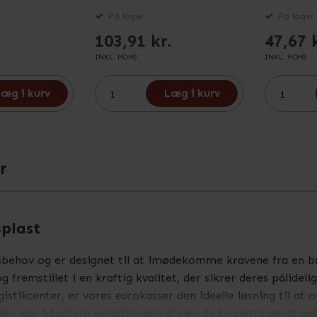
På lager
På lager
103,91 kr.
47,67 
INKL. MOMS
INKL. MOMS
æg i kurv
Læg i kurv
r
splast
sbehov og er designet til at imødekomme kravene fra en bre
g fremstillet i en kraftig kvalitet, der sikrer deres pålide
gistikcenter, er vores eurokasser den ideelle løsning til at 
en kan håndtere belastningen af selv de tungeste genstande,