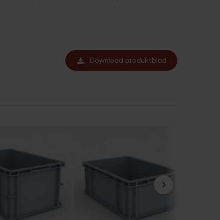
ste standarder for kvalitet og pålidelighed. De
ksomhed. Disse alsidige plastkasser kan bruges til
re og opbevare, selv i trange pladsforhold.
Download produktblad