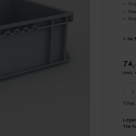
Pro
Kas
Kra
> Se 
74
(INKL.
Tilføj
Lager
Tid f