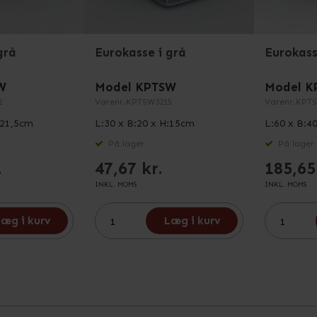
grå
Eurokasse i grå
Eurokass
W
Model KPTSW
Model K
2
Varenr.
KPTSW3215
Varenr.
KPTS
:21,5cm
L:30 x B:20 x H:15cm
L:60 x B:4
På lager
På lager
.
47,67 kr.
185,65
INKL. MOMS
INKL. MOMS
æg i kurv
Læg i kurv