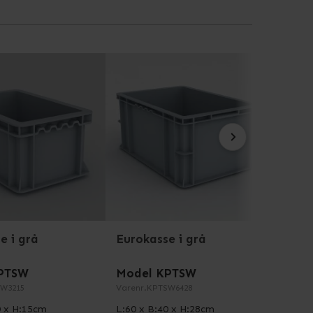
e i grå
Eurokasse i grå
Euro
PTSW
Model KPTSW
Mode
W3215
Varenr.
KPTSW6428
Varenr
0 x H:15cm
L:60 x B:40 x H:28cm
L:60 