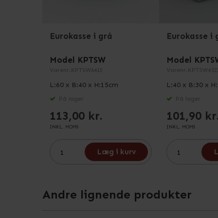
Eurokasse i grå
Eurokasse i 
Model KPTSW
Model KPTS
Varenr.
KPTSW6415
Varenr.
KPTSW432
L:60 x B:40 x H:15cm
L:40 x B:30 x H
På lager
På lager
113,00 kr.
101,90 kr
INKL. MOMS
INKL. MOMS
Læg i kurv
L
Andre lignende produkter