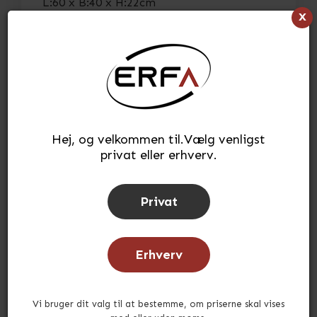
L:60 x B:40 x H:22cm
x
> Se fuld beskrivelse
> Se specifikationer
250,21
kr.
(INKL. MOMS)
Hej, og velkommen til.Vælg venligst
Læg i kurv
stk.
privat eller erhverv.
Tilføj til ønskeliste
Privat
Lagerstatus:
På lager
Tid for afsendelse:
ca. 3-5 hverdage
Erhverv
Vi bruger dit valg til at bestemme, om priserne skal vises