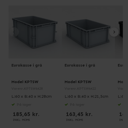
Eurokasse i grå
Eurokasse i grå
Eurok
Model KPTSW
Model KPTSW
Mode
Varenr.
KPTSW6428
Varenr.
KPTSW6422
Varen
L:60 x B:40 x H:28cm
L:60 x B:40 x H:21,5cm
L:60 
På lager
På lager
På 
185,65 kr.
163,45 kr.
163
INKL. MOMS
INKL. MOMS
INKL.