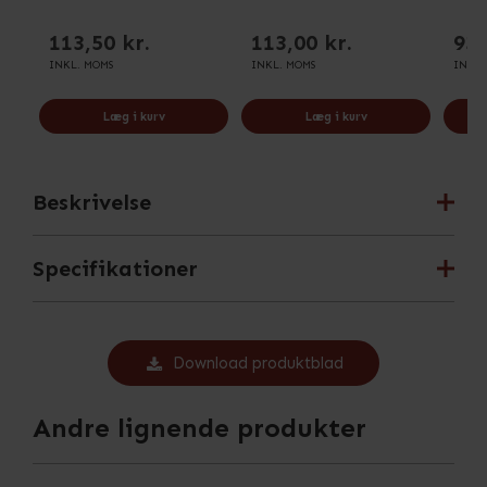
113,50 kr.
113,00 kr.
93,
INKL. MOMS
INKL. MOMS
INKL.
Læg i kurv
Læg i kurv
Beskrivelse
Specifikationer
Download produktblad
Andre lignende produkter