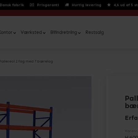
Dansk fabrik
Prisgaranti
Hurtig levering
4,6 ud af 5 s
Kontor
Værksted
Bilindretning
Restsalg
Pallereol 2 fag med 7 bærelag
Pal
bær
Erfa
Varenr
H:600