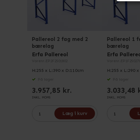
Pallereol 2 fag med 2
Pallereol 1 
bærelag
bærelag
Erfa Pallereol
Erfa Pallere
Varenr.
EP2F2501802
Varenr.
EP1F25027
H:255 x L:390 x D:110cm
H:255 x L:290 
På lager
På lager
3.957,85 kr.
3.033,48 
INKL. MOMS
INKL. MOMS
Læg i kurv
L