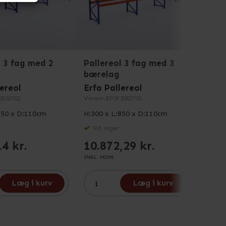
l 3 fag med 2
Pallereol 3 fag med 3
Pall
bærelag
bære
lereol
Erfa Pallereol
Erfa 
2502702
Varenr.
EP3F3002703
Varenr
850 x D:110cm
H:300 x L:850 x D:110cm
H:300
På lager
På 
14 kr.
10.872,29 kr.
5.7
INKL. MOMS
INKL. M
Læg i kurv
Læg i kurv