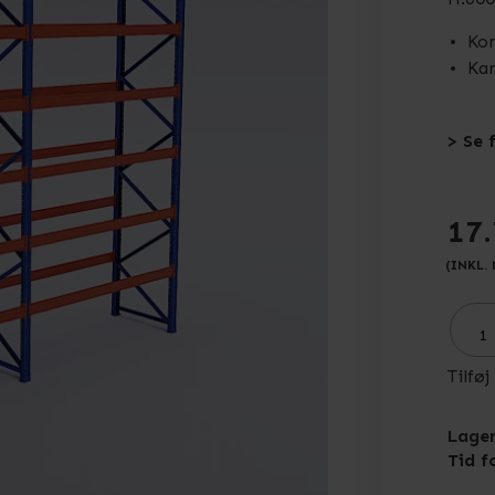
Kom
Kan
> Se 
17.
(INKL.
Tilføj
Lager
Tid f