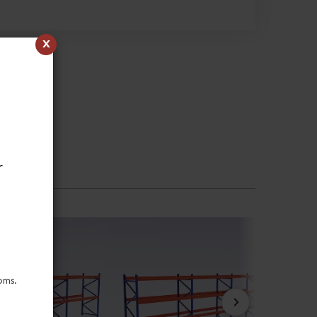
x
r
oms.