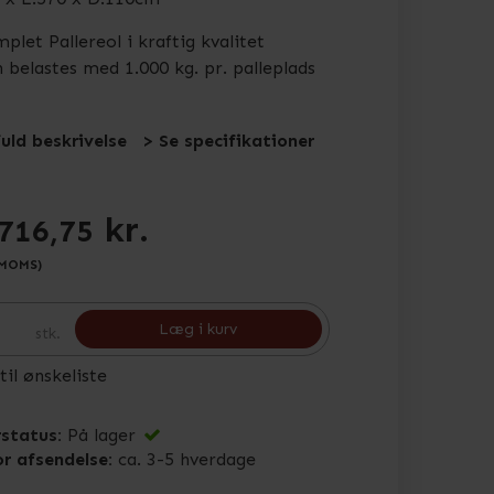
plet Pallereol i kraftig kvalitet
 belastes med 1.000 kg. pr. palleplads
fuld beskrivelse
> Se specifikationer
kr.
716,75
 MOMS)
Læg i kurv
stk.
 til ønskeliste
status:
På lager
or afsendelse:
ca. 3-5 hverdage