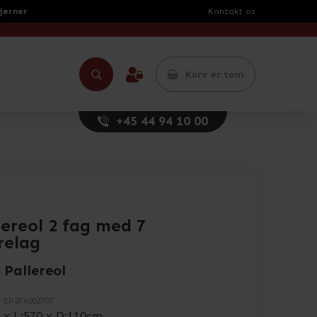
tjerner
Kontakt os
Kurv er tom
+45 44 94 10 00
lereol 2 fag med 7
elag
 Pallereol
.
EP2F6002707
 x L:570 x D:110cm