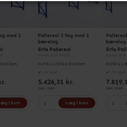
fag med 2
Pallereol 2 fag med 2
Pallereo
bærelag
bærelag
ol
Erfa Pallereol
Erfa Pal
02
Varenr.
EP2F2502702
Varenr.
EP3F
x D:110cm
H:255 x L:570 x D:110cm
H:255 x L:
På lager
På lager
kr.
5.426,31 kr.
7.819,
INKL. MOMS
INKL. MOMS
æg i kurv
Læg i kurv