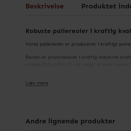
Beskrivelse
Produktet ind
Robuste pallereoler i kraftig kval
Vores pallereoler er produceret i kraftigt pulv
Reolen er pulverlakeret i kraftig industriel kval
orange (RAL:2004) for at undgå at man overser
Vangerne / bærelagerne til pallereolerne kan ne
Læs mere
medfølgende sikkerhedssplits.
Der medfølger altid forankringsbolte til vores 
pallereoler i gulvet med forankringsbolte. De e
kan revne/sprække i mindre stykker.
Andre lignende produkter
Skal du sætte fag i forskellige