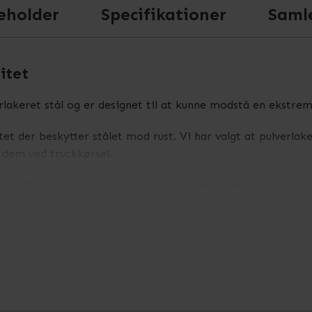
eholder
Specifikationer
Saml
itet
erlakeret stål og er designet til at kunne modstå en ekstrem
itet der beskytter stålet mod rust. Vi har valgt at pulverlak
 dem ved truckkørsel.
mt flyttes i intervaller af 7.5 cm og helt uden brug af væ
pallereoler. Det er ikke altid påkrævet, men det er
altid
an
r lavet til betonggulv og vi anbefaler ikke at anvende dem t
 højder sammen skal du være opmærksom