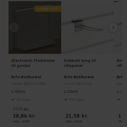
STÆRK PRIS
(Restvare) Fladskinne
Dobbelt krog til
Enkel
til gondol
rillepanel
rille
Erfa Butiksreol
Erfa Butiksreol
Erfa 
Varenr.
EBUGOFS090
Varenr.
EBUKD10
Varen
L:90cm
L:10cm
L:20
På lager
På lager
På 
77,71 kr.
38,86 kr.
21,58 kr.
17,
INKL. MOMS
INKL. MOMS
INKL.