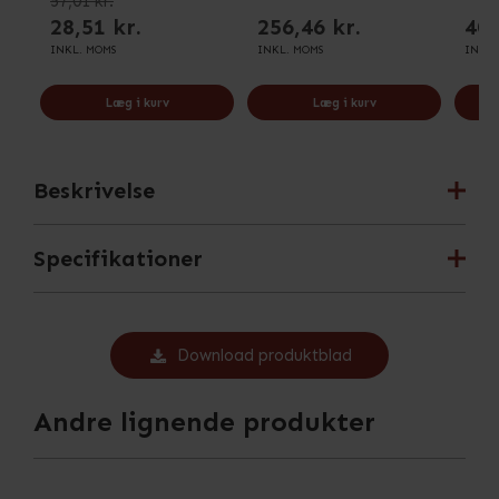
57,01 kr.
28,51 kr.
256,46 kr.
40,
INKL. MOMS
INKL. MOMS
INKL.
Læg i kurv
Læg i kurv
Beskrivelse
Specifikationer
Download produktblad
Andre lignende produkter