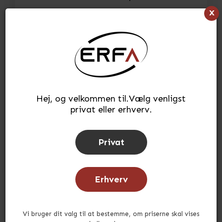
x
Du sparer 39
kr.
38,86
77,71
kr.
(INKL. MOMS)
Læg i kurv
Hej, og velkommen til.Vælg venligst
stk.
privat eller erhverv.
Tilføj til ønskeliste
Privat
Lagerstatus:
10
stk.
på lager
Tid for afsendelse:
ca. 3-5 hverdage
Erhverv
Vi bruger dit valg til at bestemme, om priserne skal vises
Andre købte også