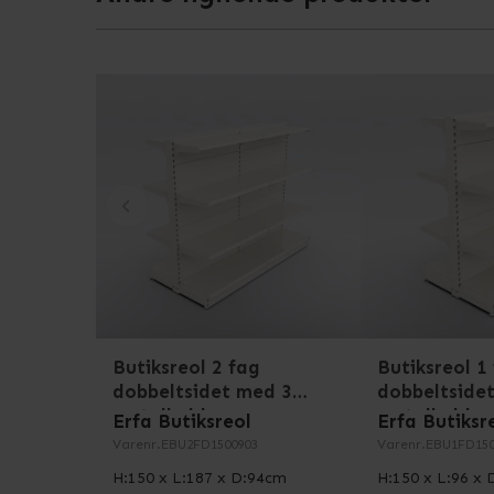
Det modulære EBU-system er designet til at vok
kapaciteten, efterhånden som behovet opstår -
komponenter til samling - se styklisten for en
fanen Specifikationer.
Butiksreol 2 fag
Butiksreol 1
dobbeltsidet med 3
dobbeltside
metalhylder
metalhylder
Erfa Butiksreol
Erfa Butiksr
Varenr.
EBU2FD1500903
Varenr.
EBU1FD150
H:150 x L:187 x D:94cm
H:150 x L:96 x