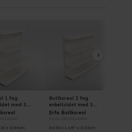
 for at starte i det små og løbende udvide
gningsfaget leveres komplet med de nødvendige
om mål, materialer og bæreevne findes under
ol 1 fag
Butiksreol 2 fag
Butik
idet med 3
enkeltsidet med 3
dobb
lder
metalhylder
tråd
iksreol
Erfa Butiksreol
Erfa 
FD1501203
Varenr.
EBU2FE1500903
Varenr
126 x D:94cm
H:150 x L:187 x D:52cm
H:150