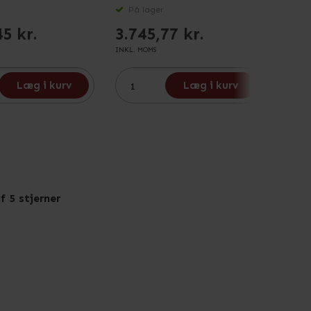
På lager
På 
45 kr.
3.745,77 kr.
8.5
INKL. MOMS
INKL. M
Læg i kurv
Læg i kurv
f 5 stjerner