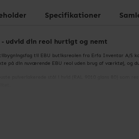
eholder
Specifikationer
Saml
 - udvid din reol hurtigt og nemt
tilbygningsfag til EBU butiksreolen fra Erfa Inventar A/S 
te på din nuværende EBU reol uden brug af værktøj, og du e
buste pulverlakerede stål i hvid (RAL 9010 glans 80) som r
itet.
r som de komplette EBU reoler og kan kombineres med både
butiksindretning, og tilbygningsfaget tilpasses præcist dine