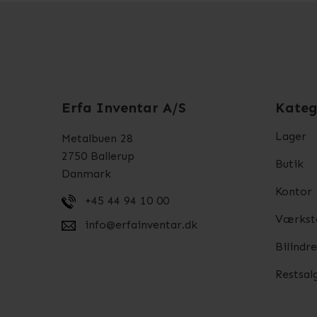
Erfa Inventar A/S
Kateg
Lager
Metalbuen 28
2750 Ballerup
Butik
Danmark
Kontor
+45 44 94 10 00
Værkst
info@erfainventar.dk
Bilindr
Restsal