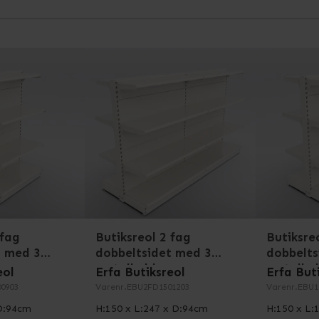
se med din forretning. Tilbygningsfaget giver dig mulighed
 uden at du behøver at skifte hele reolsystemet ud. Tilby
 oversigt over indholdet. Yderligere tekniske oplysninger 
 fag
Butiksreol 2 fag
Butiksre
t med 3
dobbeltsidet med 3
dobbelts
metalhylder
metalhy
eol
Erfa Butiksreol
Erfa But
0903
Varenr.
EBU2FD1501203
Varenr.
EBU1
 D:94cm
H:150 x L:247 x D:94cm
H:150 x L: