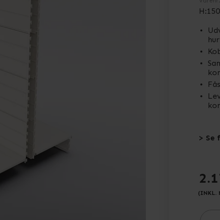
Varenr
H:150
Udv
hur
Kob
Sam
kom
Fås
Lev
ko
> Se 
2.1
(INKL.