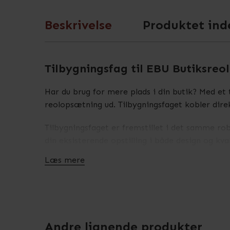
Beskrivelse
Produktet ind
Tilbygningsfag til EBU Butiksreol
Har du brug for mere plads i din butik? Med et 
reolopsætning ud. Tilbygningsfaget kobler direk
Tilbygningsfaget er fremstillet i det samme ro
din eksisterende opstilling i både design og kval
Læs mere
Passer til alle varianter af EBU butiksreolen
Tilbygningsfaget fås i samme bredder og højde
vælger enkelt- eller dobbeltsidet alt efter din 
En fremtidssikret investering
Andre lignende produkter