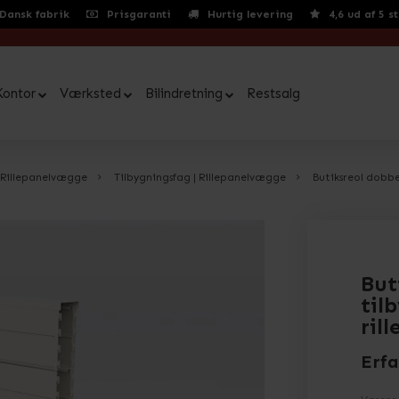
Dansk fabrik
Prisgaranti
Hurtig levering
4,6 ud af 5 s
Kontor
Værksted
Bilindretning
Restsalg
Rillepanelvægge
Tilbygningsfag | Rillepanelvægge
Butiksreol dobbe
But
til
ril
Erfa