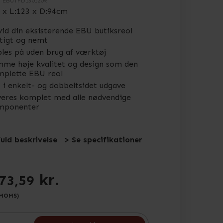
.
EBUTFD150120R
 x L:123 x D:94cm
id din eksisterende EBU butiksreol
tigt og nemt
les på uden brug af værktøj
me høje kvalitet og design som den
plette EBU reol
 i enkelt- og dobbeltsidet udgave
eres komplet med alle nødvendige
mponenter
fuld beskrivelse
> Se specifikationer
kr.
73,59
 MOMS)