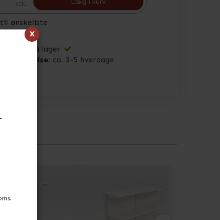
Læg i kurv
stk.
 til ønskeliste
x
status:
På lager
or afsendelse:
ca. 3-5 hverdage
r
oms.