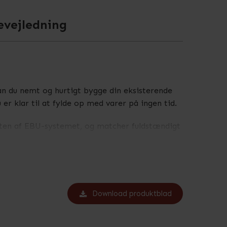
evejledning
kan du nemt og hurtigt bygge din eksisterende
r klar til at fylde op med varer på ingen tid.
esten af EBU-systemet, og matcher fuldstændigt
 metalhylder, trådhylder og rillepaneler. Du
 behov.
Download produktblad