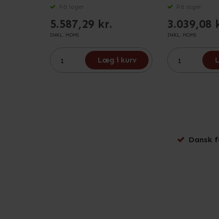
På lager
På lager
5.587,29 kr.
3.039,08 
INKL. MOMS
INKL. MOMS
Læg i kurv
L
Dansk f