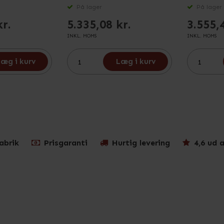
På lager
På lager
kr.
5.335,08 kr.
3.555,
INKL. MOMS
INKL. MOMS
æg i kurv
Læg i kurv
abrik
Prisgaranti
Hurtig levering
4,6 ud a