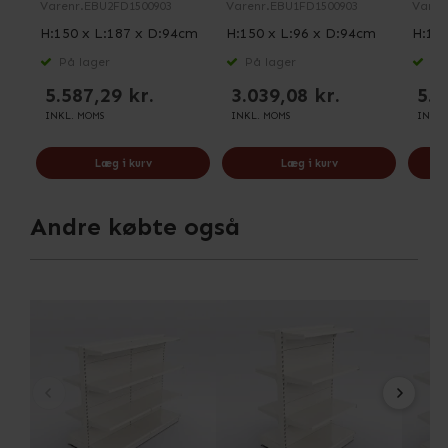
Varenr.
EBU2FD1500903
Varenr.
EBU1FD1500903
Varen
H:150 x L:187 x D:94cm
H:150 x L:96 x D:94cm
H:150
På lager
På lager
På 
5.587,29 kr.
3.039,08 kr.
5.3
INKL. MOMS
INKL. MOMS
INKL.
Læg i kurv
Læg i kurv
Andre købte også