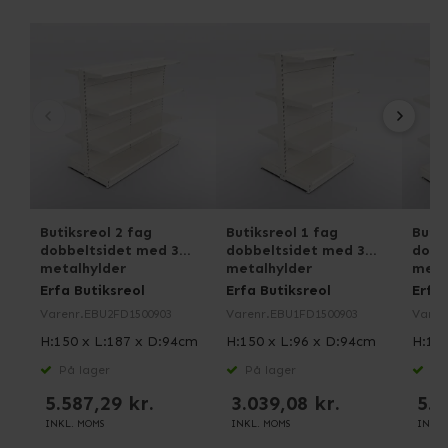
Butiksreol 2 fag
Butiksreol 1 fag
Butik
dobbeltsidet med 3
dobbeltsidet med 3
dobb
metalhylder
metalhylder
meta
Erfa Butiksreol
Erfa Butiksreol
Erfa 
Varenr.
EBU2FD1500903
Varenr.
EBU1FD1500903
Varen
H:150 x L:187 x D:94cm
H:150 x L:96 x D:94cm
H:150
På lager
På lager
På 
5.587,29 kr.
3.039,08 kr.
5.3
INKL. MOMS
INKL. MOMS
INKL.