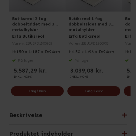
Butiksreol 2 fag
Butiksreol 1 fag
Butik
dobbeltsidet med 3
dobbeltsidet med 3
dobb
metalhylder
metalhylder
meta
Erfa Butiksreol
Erfa Butiksreol
Erfa 
Varenr.
EBU2FD1500903
Varenr.
EBU1FD1500903
Varen
H:150 x L:187 x D:94cm
H:150 x L:96 x D:94cm
H:150
På lager
På lager
På 
5.587,29 kr.
3.039,08 kr.
5.3
INKL. MOMS
INKL. MOMS
INKL.
Læg i kurv
Læg i kurv
Beskrivelse
Produktet indeholder