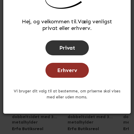
Hej, og velkommen til.Vælg venligst
Andre købte også
privat eller erhverv.
Privat
Erhverv
Vi bruger dit valg til at bestemme, om priserne skal vises
med eller uden moms.
Butiksreol 2 fag
Butiksreol 1 fag
Butik
dobbeltsidet med 3
dobbeltsidet med 3
dobb
metalhylder
metalhylder
meta
Erfa Butiksreol
Erfa Butiksreol
Erfa 