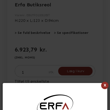
Erfa Butiksreol
Varenr.
EBUTFD2201205T
H:220 x L:123 x D:94cm
> Se fuld beskrivelse
> Se specifikationer
6.923,79
kr.
(INKL. MOMS)
Læg i kurv
stk.
Tilføj til ønskeliste
x
Lagerstatus:
På lager
Tid for afsendelse:
ca. 3-5 hverdage