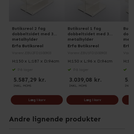
Butiksreol 2 fag
Butiksreol 1 fag
Butik
dobbeltsidet med 3
dobbeltsidet med 3
dobb
metalhylder
metalhylder
meta
Erfa Butiksreol
Erfa Butiksreol
Erfa 
Varenr.
EBU2FD1500903
Varenr.
EBU1FD1500903
Varen
H:150 x L:187 x D:94cm
H:150 x L:96 x D:94cm
H:150
På lager
På lager
På 
5.587,29 kr.
3.039,08 kr.
5.3
INKL. MOMS
INKL. MOMS
INKL.
Læg i kurv
Læg i kurv
Andre lignende produkter