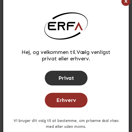
x
2.475,88
kr.
(INKL. MOMS)
Læg i kurv
stk.
Tilføj til ønskeliste
Hej, og velkommen til.Vælg venligst
privat eller erhverv.
Lagerstatus:
På lager
Tid for afsendelse:
ca. 5-10 hverdage
Privat
Erhverv
Andre købte også
Vi bruger dit valg til at bestemme, om priserne skal vises
med eller uden moms.