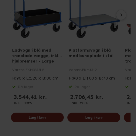
Ladvogn i blå med
Platformsvogn i blå
Plat
træplade vægge, inkl.
med bundplade i stål
med 
hjulbremser - Large
træ, 
Varenr.
EKM3353LB
Varenr.
EKM4312
Varen
H:90 x L:120 x B:80 cm
H:90 x L:100 x B:70 cm
H:100
På lager
På lager
På 
3.544,41 kr.
2.706,45 kr.
2.4
INKL. MOMS
INKL. MOMS
INKL.
Læg i kurv
Læg i kurv