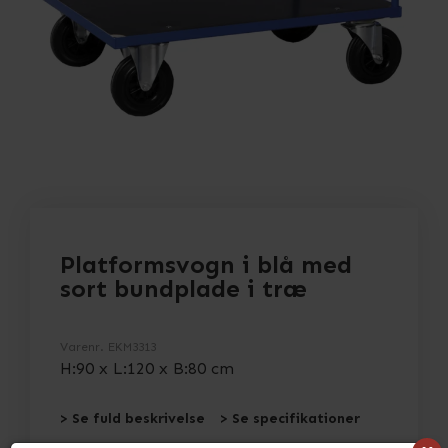
Platformsvogn i blå med
sort bundplade i træ
Varenr.
EKM3313
H:90 x L:120 x B:80 cm
> Se fuld beskrivelse
> Se specifikationer