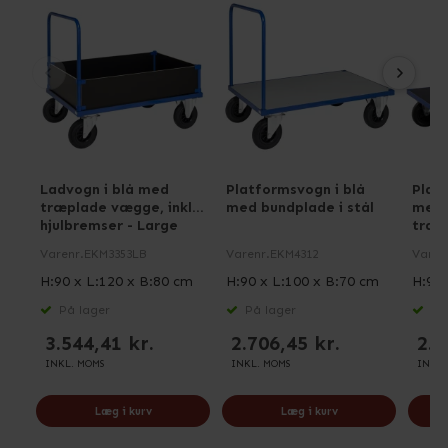
Ladvogn i blå med
Platformsvogn i blå
Plat
træplade vægge, inkl.
med bundplade i stål
med 
hjulbremser - Large
træ
Varenr.
EKM3353LB
Varenr.
EKM4312
Varen
H:90 x L:120 x B:80 cm
H:90 x L:100 x B:70 cm
H:90 
På lager
På lager
På 
3.544,41 kr.
2.706,45 kr.
2.4
INKL. MOMS
INKL. MOMS
INKL.
Læg i kurv
Læg i kurv