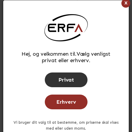
x
2.834,40
kr.
(INKL. MOMS)
Læg i kurv
stk.
Hej, og velkommen til.Vælg venligst
Tilføj til ønskeliste
privat eller erhverv.
Lagerstatus:
På lager
Tid for afsendelse:
ca. 5-10 hverdage
Privat
Erhverv
Andre købte også
Vi bruger dit valg til at bestemme, om priserne skal vises
med eller uden moms.