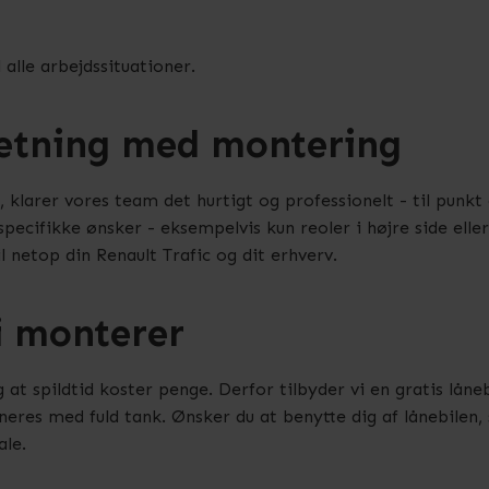
alle arbejdssituationer.
retning med montering
klarer vores team det hurtigt og professionelt - til punkt 
u specifikke ønsker - eksempelvis kun reoler i højre side el
l netop din Renault Trafic og dit erhverv.
i monterer
 at spildtid koster penge. Derfor tilbyder vi en gratis låne
neres med fuld tank. Ønsker du at benytte dig af lånebilen, 
ale.