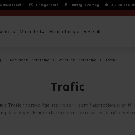
Dansk fabrik
Prisgaranti
Hurtig levering
4,6 ud af 5 s
Kontor
Værksted
Bilindretning
Restsalg
g
Komplet bilindretning
Renault bilindretning
Trafic
Trafic
lt Trafic i forskellige størrelser - som inspiration eller t
ing du vælger. Finder du ikke din størrelse, er du altid velk