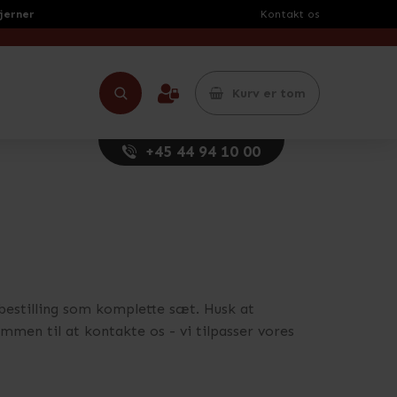
tjerner
Kontakt os
Kurv er tom
+45 44 94 10 00
il bestilling som komplette sæt. Husk at
ommen til at kontakte os - vi tilpasser vores