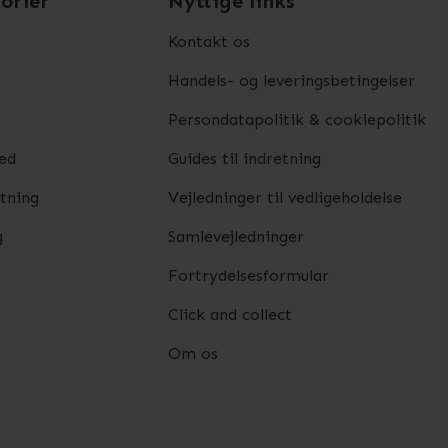
orier
Nyttige links
Kontakt os
Handels- og leveringsbetingelser
Persondatapolitik & cookiepolitik
ed
Guides til indretning
etning
Vejledninger til vedligeholdelse
g
Samlevejledninger
Fortrydelsesformular
Click and collect
Om os