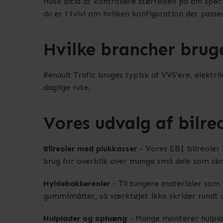
Husk altid at kontrollere størrelsen på din spec
du er i tvivl om hvilken konfiguration der passer 
Hvilke brancher bruge
Renault Trafic bruges typisk af VVS'ere, elektr
daglige rute.
Vores udvalg af bilreo
Bilreoler med plukkasser
- Vores EBI bilreoler 
brug for overblik over mange små dele som skru
Hyldebakkereoler
- Til tungere materialer som 
gummimåtter, så værktøjet ikke skrider rundt u
Hulplader og ophæng
- Mange monterer hulplad