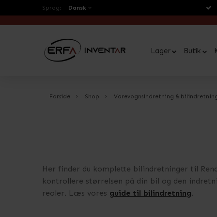
Sprog:
Dansk
Lager
Butik
Forside
Shop
Varevognsindretning & bilindretnin
Her finder du komplette bilindretninger til Renau
kontrollere størrelsen på din bil og den indretn
reoler. Læs vores
guide til bilindretning
.