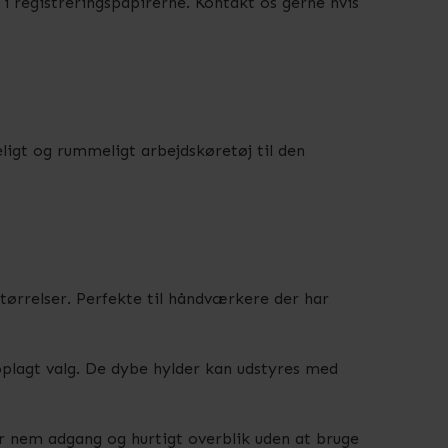
t i registreringspapirerne. Kontakt os gerne hvis
ligt og rummeligt arbejdskøretøj til den
tørrelser. Perfekte til håndværkere der har
oplagt valg. De dybe hylder kan udstyres med
r nem adgang og hurtigt overblik uden at bruge