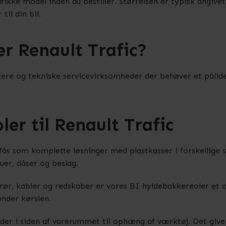
ifikke model inden du bestiller. Størrelsen er typisk angive
til din bil.
r Renault Trafic?
ikere og tekniske servicevirksomheder der behøver et pålide
ler til Renault Trafic
fås som komplette løsninger med plastkasser i forskellige s
er, dåser og beslag.
rør, kabler og redskaber er vores BI hyldebakkereoler et 
nder kørslen.
er i siden af varerummet til ophæng af værktøj. Det give