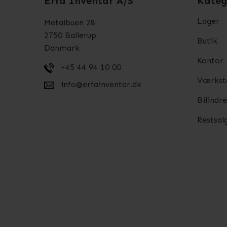
Erfa Inventar A/S
Kateg
Lager
Metalbuen 28
2750 Ballerup
Butik
Danmark
Kontor
+45 44 94 10 00
Værkst
info@erfainventar.dk
Bilindr
Restsal